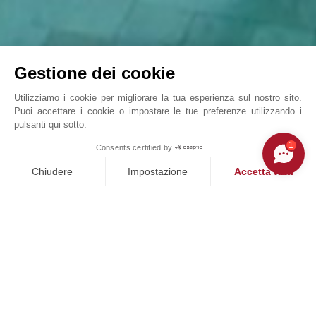
Gestione dei cookie
Utilizziamo i cookie per migliorare la tua esperienza sul nostro sito.
Puoi accettare i cookie o impostare le tue preferenze utilizzando i
pulsanti qui sotto.
Due esclusive ville di lusso a Cap Martinet con ...
1
Consents certified by
John Taylor Ibiza - P0475IB
Chiudere
Impostazione
Accetta tutti
Piattaforma di Gestione del Consenso: Personalizza le tue opzi
Axeptio consent
La nostra piattaforma ti consente di personalizzare e gestire le
NOSTRI SUCCESSI
VENDUTO
CA
tà