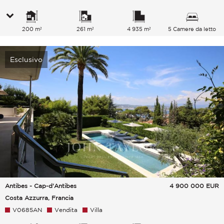
200 m²
261 m²
4 935 m²
5 Camere da letto
Esclusivo
Antibes - Cap-d'Antibes
4 900 000
EUR
Costa Azzurra, Francia
V0685AN
Vendita
Villa