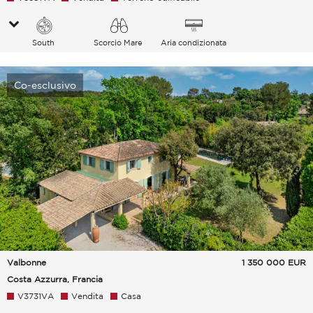
South
Scorcio Mare
Aria condizionata
Co-esclusivo
Valbonne
1 350 000
EUR
Costa Azzurra, Francia
V3731VA
Vendita
Casa