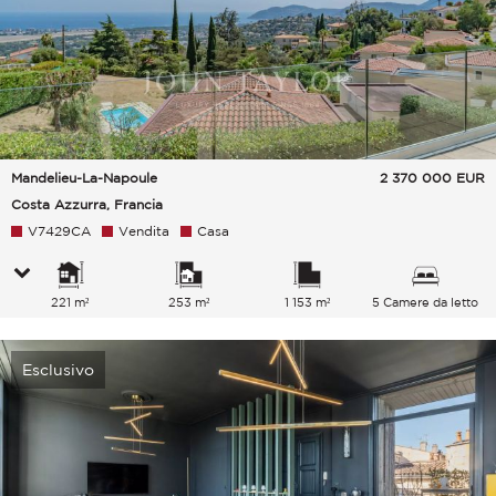
Mandelieu-La-Napoule
2 370 000
EUR
Costa Azzurra, Francia
V7429CA
Vendita
Casa
221 m²
253 m²
1 153 m²
5 Camere da letto
Esclusivo