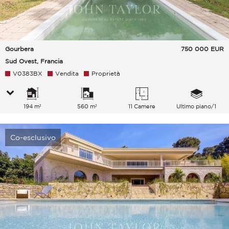
Gourbera
750 000
EUR
Sud Ovest, Francia
V0383BX
Vendita
Proprietà
194 m²
560 m²
11 Camere
Ultimo piano/1
Co-esclusivo