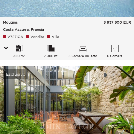
Mougins
3 937 500
EUR
Costa Azzurra, Francia
V7271CA
Vendita
Villa
320 m²
2 086 m²
5 Camere da letto
6 Camere
Esclusivo