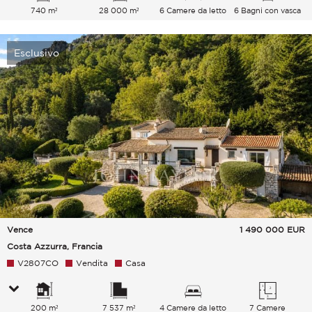
740 m²
28 000 m²
6 Camere da letto
6 Bagni con vasca
Esclusivo
Vence
1 490 000
EUR
Costa Azzurra, Francia
V2807CO
Vendita
Casa
200 m²
7 537 m²
4 Camere da letto
7 Camere