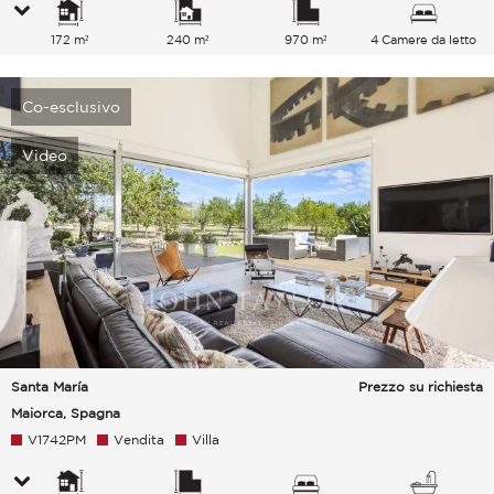
172 m²
240 m²
970 m²
4 Camere da letto
Co-esclusivo
Video
Santa María
Prezzo su richiesta
Maiorca, Spagna
V1742PM
Vendita
Villa