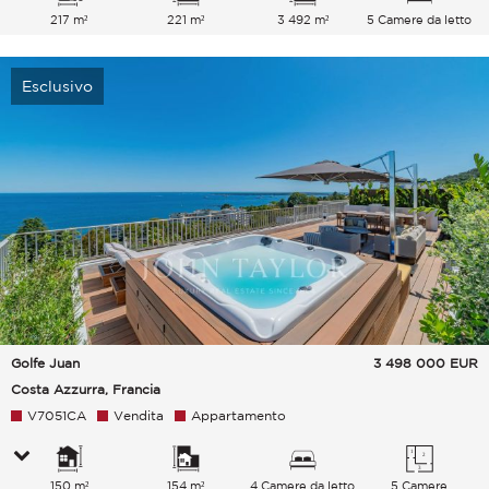
217 m²
221 m²
3 492 m²
5 Camere da letto
Esclusivo
Golfe Juan
3 498 000
EUR
Costa Azzurra, Francia
V7051CA
Vendita
Appartamento
150 m²
154 m²
4 Camere da letto
5 Camere