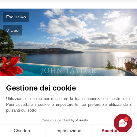
Esclusivo
Video
Gestione dei cookie
Villefranche Sur Mer - Cap De Nice
19 500 000
EUR
Utilizziamo i cookie per migliorare la tua esperienza sul nostro sito.
Costa Azzurra, Francia
Puoi accettare i cookie o impostare le tue preferenze utilizzando i
V1271SJ
Vendita
Villa
pulsanti qui sotto.
1
Consents certified by
320 m²
436 m²
4 700 m²
4 Camere da letto
Chiudere
Impostazione
Accetta tutti