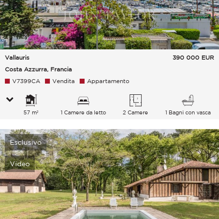
Vallauris
390 000
EUR
Costa Azzurra, Francia
V7399CA
Vendita
Appartamento
57 m²
1 Camere da letto
2 Camere
1 Bagni con vasca
Esclusivo
Video