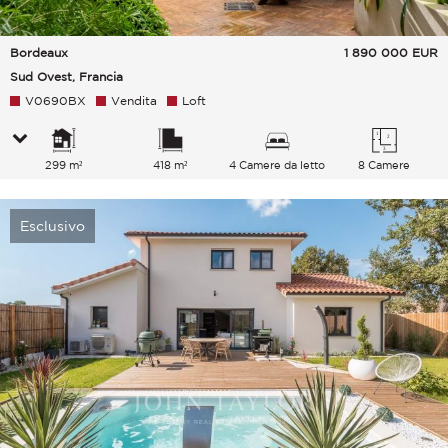
Bordeaux
1 890 000
EUR
Sud Ovest, Francia
V0690BX
Vendita
Loft
299 m²
418 m²
4 Camere da letto
8 Camere
Esclusivo