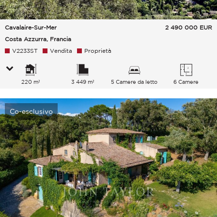
Cavalaire-Sur-Mer
2 490 000
EUR
Costa Azzurra, Francia
V2233ST
Vendita
Proprietà
220 m²
3 449 m²
5 Camere da letto
6 Camere
Co-esclusivo