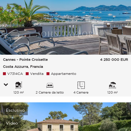
Cannes - Pointe Croisette
4 250 000
EUR
Costa Azzurra, Francia
V7314CA
Vendita
Appartamento
120 m²
2 Camere da letto
4 Camere
120 m²
Esclusivo
Video