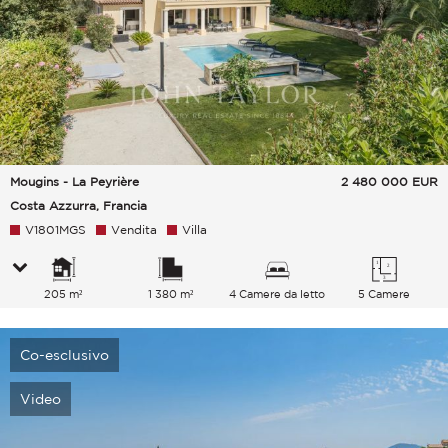
Mougins - La Peyrière
2 480 000
EUR
Costa Azzurra, Francia
V1801MGS
Vendita
Villa
205 m²
1 380 m²
4 Camere da letto
5 Camere
Co-esclusivo
Video