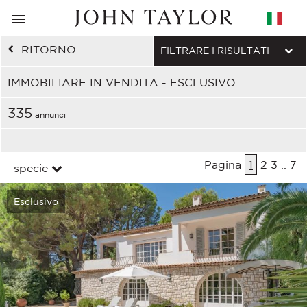
RITORNO
FILTRARE I RISULTATI
IMMOBILIARE IN VENDITA - ESCLUSIVO
335
annunci
Pagina
1
2
3
..
7
specie
Esclusivo