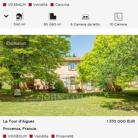
V0394LM
Vendita
Cascina
340 m²
65 060 m²
6 Camere da letto
10 Camere
Esclusivo
La Tour d'Aigues
1 370 000
EUR
Provenza, Francia
V0080LM
Vendita
Proprietà