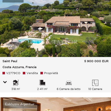
Saint Paul
5 900 000
EUR
Costa Azzurra, Francia
V2779CO
Vendita
Proprietà
318 m²
2 411 m²
6 Camere da letto
10 Camere
Exklusiv Agentur