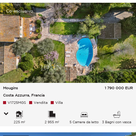
Co-esclusivo
Mougins
1 790 000
EUR
Costa Azzurra, Francia
V1725MGS
Vendita
Villa
225 m²
2 955 m²
5 Camere da letto
3 Bagni con vasca