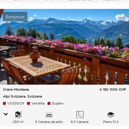
Esclusivo
Crans-Montana
4 150 000
CHF
Alpi Svizzera, Svizzera
V0330CR
Vendita
Duplex
250 m²
5 Camere da letto
6.5 Camere
Piano 3/4