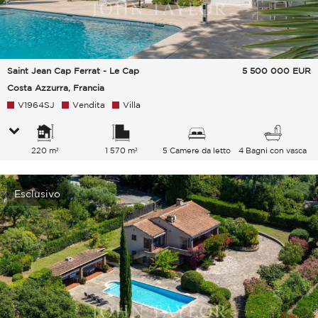
Saint Jean Cap Ferrat - Le Cap
5 500 000
EUR
Costa Azzurra, Francia
V1964SJ
Vendita
Villa
220 m²
1 570 m²
5 Camere da letto
4 Bagni con vasca
Esclusivo