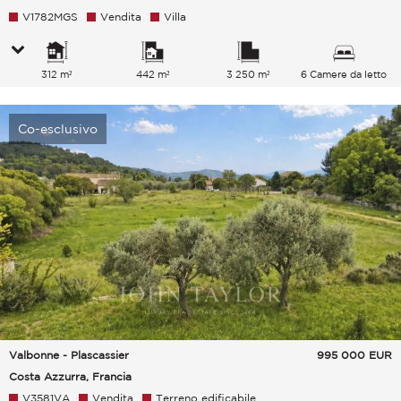
V1782MGS
Vendita
Villa
312 m²
442 m²
3 250 m²
6 Camere da letto
Co-esclusivo
Valbonne - Plascassier
995 000
EUR
Costa Azzurra, Francia
V3581VA
Vendita
Terreno edificabile