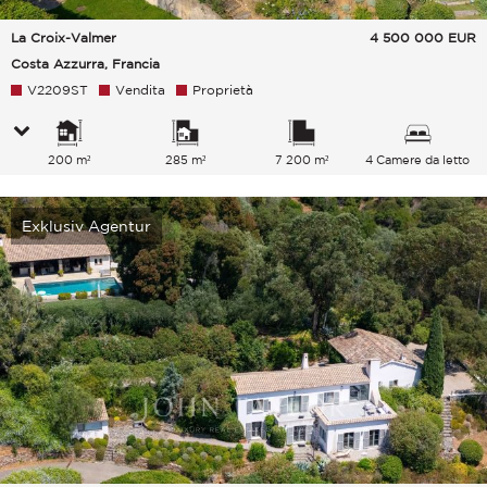
La Croix-Valmer
4 500 000
EUR
Costa Azzurra, Francia
V2209ST
Vendita
Proprietà
200 m²
285 m²
7 200 m²
4 Camere da letto
Exklusiv Agentur