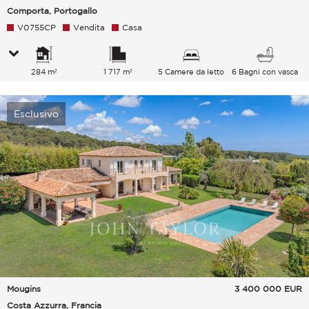
Comporta, Portogallo
V0755CP
Vendita
Casa
284 m²
1 717 m²
5 Camere da letto
6 Bagni con vasca
Esclusivo
Mougins
3 400 000
EUR
Costa Azzurra, Francia