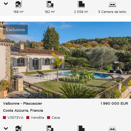
168 m²
182 m²
2 058 m²
5 Camere da letto
Esclusivo
Valbonne - Plascassier
1 990 000
EUR
Costa Azzurra, Francia
V3573VA
Vendita
Casa