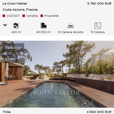
La Croix-Valmer
5 750 000
EUR
Costa Azzurra, Francia
V2272ST
Vendita
Proprietà
400 m²
49 000 m²
10 Camere da letto
15 Camere
Esclusivo
Video
Tróia
4 500 000
EUR