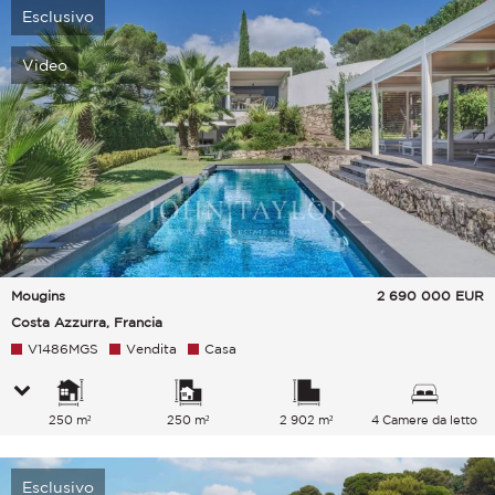
Esclusivo
Video
Mougins
2 690 000
EUR
Costa Azzurra, Francia
V1486MGS
Vendita
Casa
250 m²
250 m²
2 902 m²
4 Camere da letto
Esclusivo