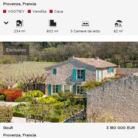
Provenza, Francia
V0071EY
Vendita
Casa
234 m²
802 m²
5 Camere da letto
82 m²
Esclusivo
Goult
3 180 000
EUR
Provenza, Francia