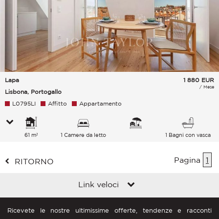
Lapa
1 880
EUR
/ Mese
Lisbona, Portogallo
L0795LI
Affitto
Appartamento
61 m²
1 Camere da letto
1 Bagni con vasca
Pagina
1
RITORNO
Link veloci
Ricevete le nostre ultimissime offerte, tendenze e racconti