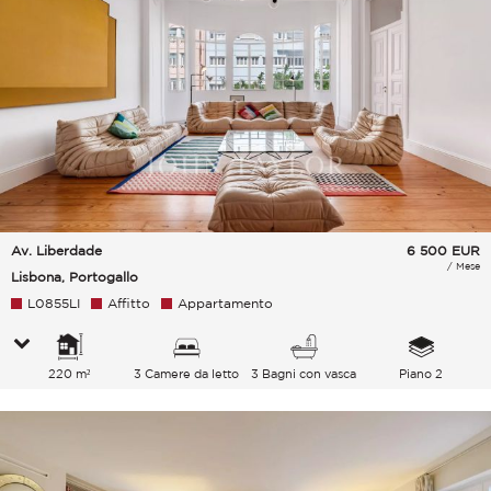
Av. Liberdade
6 500
EUR
/ Mese
Lisbona, Portogallo
L0855LI
Affitto
Appartamento
220 m²
3 Camere da letto
3 Bagni con vasca
Piano 2