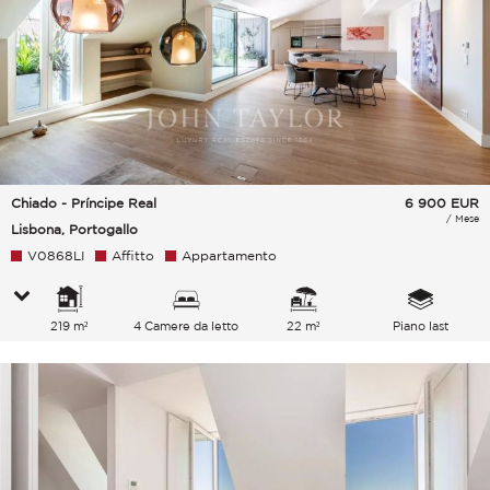
Chiado - Príncipe Real
6 900
EUR
/ Mese
Lisbona, Portogallo
V0868LI
Affitto
Appartamento
219 m²
4 Camere da letto
22 m²
Piano last