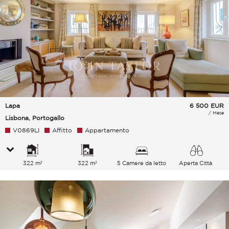
Lapa
6 500
EUR
/ Mese
Lisbona, Portogallo
V0869LI
Affitto
Appartamento
322 m²
322 m²
5 Camere da letto
Aperta Città