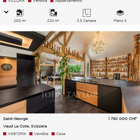
V0122MX
Vendita
Appartamento
200 m²
220 m²
3.5 Camere
Piano 4
Saint-George
1 750 000
CHF
Vaud La Cote, Svizzera
V0872MX
Vendita
Casa