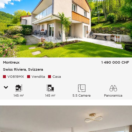
Montreux
1 490 000
CHF
Swiss Riviera, Svizzera
V0819MX
Vendita
Casa
145 m²
145 m²
5.5 Camere
Panoramica