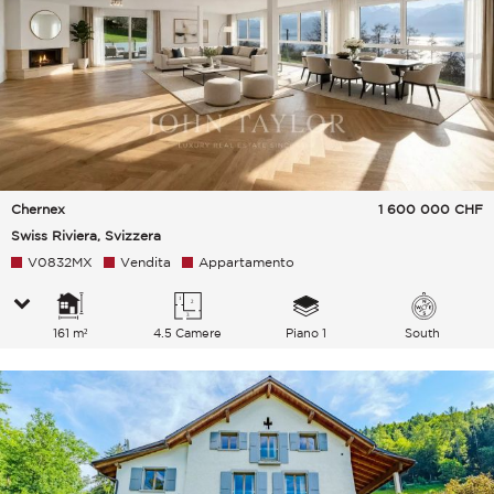
Chernex
1 600 000
CHF
Swiss Riviera, Svizzera
V0832MX
Vendita
Appartamento
161 m²
4.5 Camere
Piano 1
South