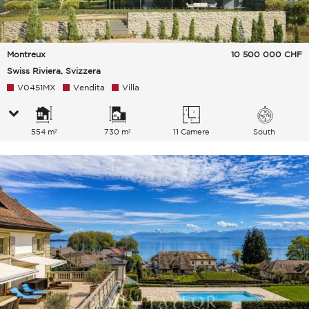
Montreux
10 500 000
CHF
Swiss Riviera, Svizzera
V0451MX
Vendita
Villa
554 m²
730 m²
11 Camere
South