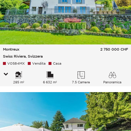
Montreux
2 750 000
CHF
Swiss Riviera, Svizzera
V0584MX
Vendita
Casa
285 m²
6 632 m²
7.5 Camere
Panoramica
Lago Campagna Città Montagne