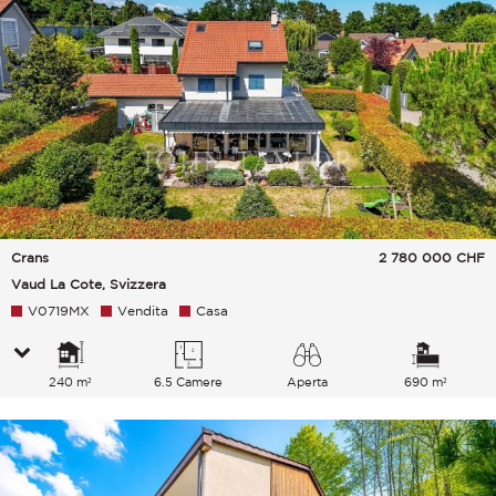
Crans
2 780 000
CHF
Vaud La Cote, Svizzera
V0719MX
Vendita
Casa
240 m²
6.5 Camere
Aperta
690 m²
Lago Montagne