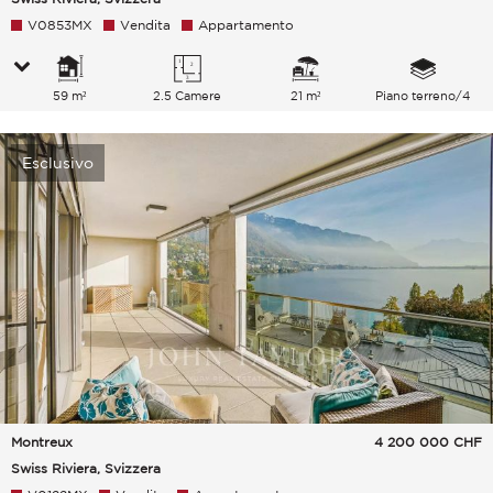
V0853MX
Vendita
Appartamento
59 m²
2.5 Camere
21 m²
Piano terreno/4
Esclusivo
Montreux
4 200 000
CHF
Swiss Riviera, Svizzera