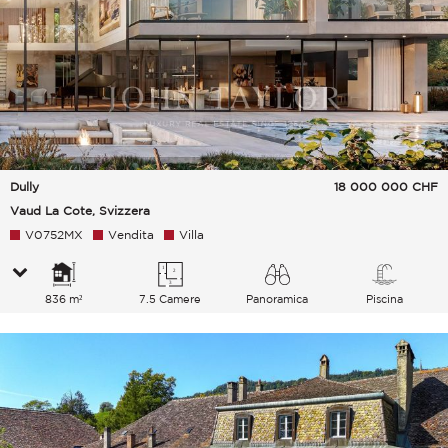
Dully
18 000 000
CHF
Vaud La Cote, Svizzera
V0752MX
Vendita
Villa
836 m²
7.5 Camere
Panoramica
Piscina
Lago Montagne