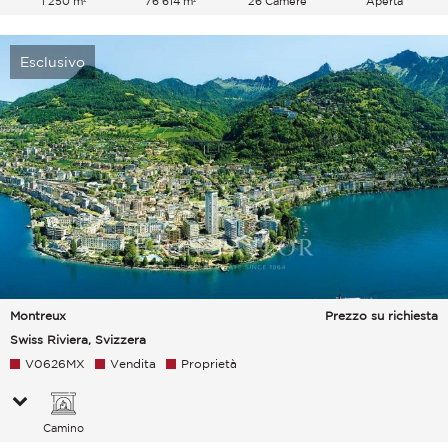
1 250 m²
76 614 m²
26 Camere
Aperta
Lago Montagne
Esclusivo
Montreux
Prezzo su richiesta
Swiss Riviera, Svizzera
V0626MX
Vendita
Proprietà
Camino