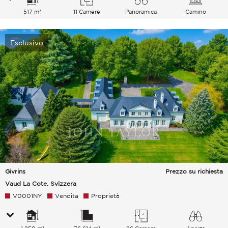
517 m²
11 Camere
Panoramica
Camino
Esclusivo
Givrins
Prezzo su richiesta
Vaud La Cote, Svizzera
V0001NY
Vendita
Proprietà