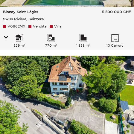
Blonay-Saint-Légier
5 500 000
CHF
Swiss Riviera, Svizzera
V0862MX
Vendita
Villa
529 m²
770 m²
1 858 m²
10 Camere