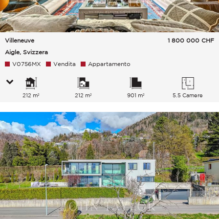
Villeneuve
1 800 000
CHF
Aigle, Svizzera
V0756MX
Vendita
Appartamento
212 m²
212 m²
901 m²
5.5 Camere