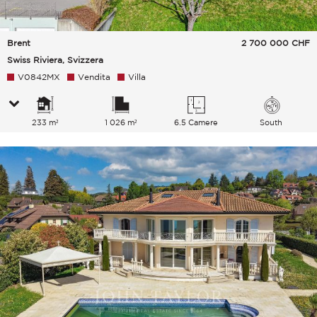
Brent
2 700 000
CHF
Swiss Riviera, Svizzera
V0842MX
Vendita
Villa
233 m²
1 026 m²
6.5 Camere
South