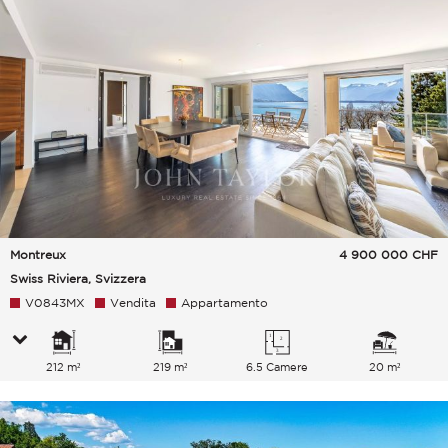
Montreux
4 900 000
CHF
Swiss Riviera, Svizzera
V0843MX
Vendita
Appartamento
212 m²
219 m²
6.5 Camere
20 m²