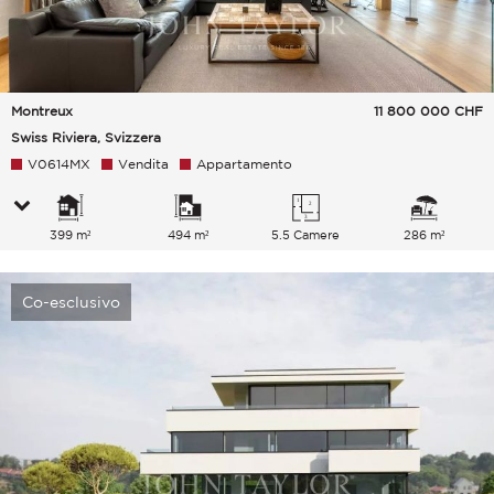
Montreux
11 800 000
CHF
Swiss Riviera, Svizzera
V0614MX
Vendita
Appartamento
399 m²
494 m²
5.5 Camere
286 m²
Co-esclusivo