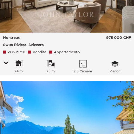
Montreux
975 000
CHF
Swiss Riviera, Svizzera
V0539MX
Vendita
Appartamento
74 m²
75 m²
2.5 Camere
Piano 1