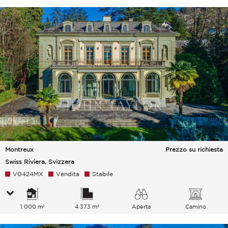
Montreux
Prezzo su richiesta
Swiss Riviera, Svizzera
V0424MX
Vendita
Stabile
1 000 m²
4 373 m²
Aperta
Camino
Lago Città Montagne