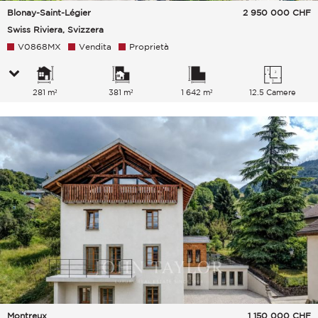
Blonay-Saint-Légier
2 950 000
CHF
Swiss Riviera, Svizzera
V0868MX
Vendita
Proprietà
281 m²
381 m²
1 642 m²
12.5 Camere
Montreux
1 150 000
CHF