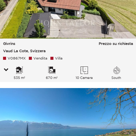
Givrins
Prezzo su richiesta
Vaud La Cote, Svizzera
V0867MX
Vendita
Villa
535 m²
670 m²
10 Camere
South