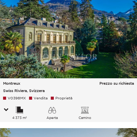
Montreux
Prezzo su richiesta
Swiss Riviera, Svizzera
V0398MX
Vendita
Proprietà
4 373 m²
Aperta
Camino
Lago Città Montagne