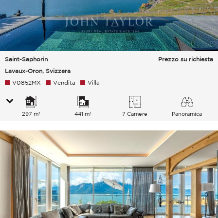
Saint-Saphorin
Prezzo su richiesta
Lavaux-Oron, Svizzera
V0852MX
Vendita
Villa
297 m²
441 m²
7 Camere
Panoramica
Lago Montagne