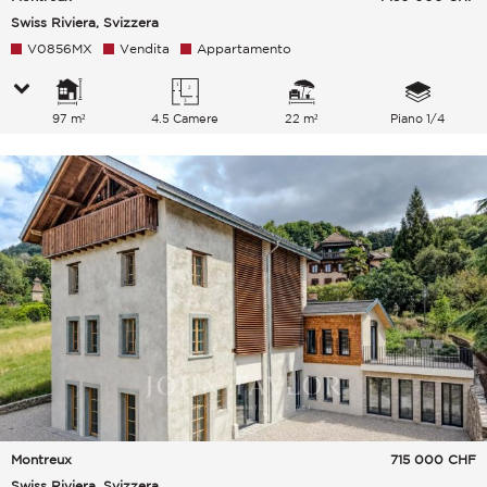
Swiss Riviera, Svizzera
V0856MX
Vendita
Appartamento
97 m²
4.5 Camere
22 m²
Piano 1/4
Montreux
715 000
CHF
Swiss Riviera, Svizzera