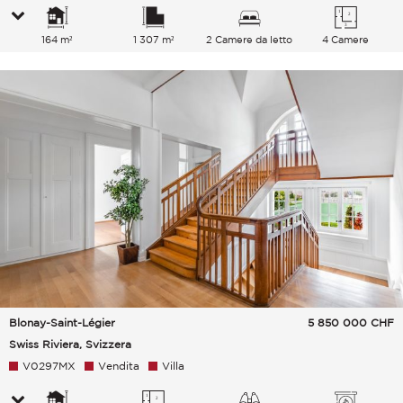
164 m²
1 307 m²
2 Camere da letto
4 Camere
Blonay-Saint-Légier
5 850 000
CHF
Swiss Riviera, Svizzera
V0297MX
Vendita
Villa