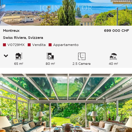
Montreux
699 000
CHF
Swiss Riviera, Svizzera
V0729MX
Vendita
Appartamento
65 m²
80 m²
2.5 Camere
40 m²