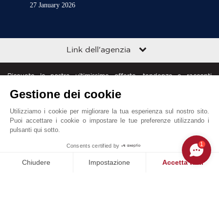
27 January 2026
Link dell'agenzia
Ricevete le nostre ultimissime offerte, tendenze e racconti
direttamente nella vostra casella di posta
Gestione dei cookie
Utilizziamo i cookie per migliorare la tua esperienza sul nostro sito.
Puoi accettare i cookie o impostare le tue preferenze utilizzando i
pulsanti qui sotto.
1
Consents certified by
John Taylor nel mondo
Chiudere
Impostazione
Accetta tutti
Piattaforma di Gestione del Consenso: Personalizza le tue opzi
Axeptio consent
Diciture legali
Mappa del sito
Contattateci
La nostra piattaforma ti consente di personalizzare e gestire le
© John Taylor 2025. Tutti i diritti riservati.