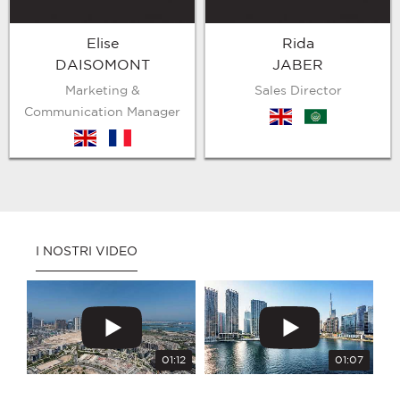
Elise
Rida
DAISOMONT
JABER
Marketing &
Sales Director
Communication Manager
en
arb
en
fr
I NOSTRI VIDEO
01:12
01:07