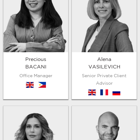
Precious
Alena
BACANI
VASILEVICH
Office Manager
Senior Private Client
Advisor
en
ph
en
fr
ru