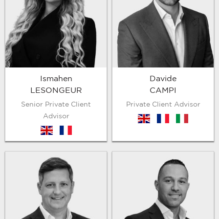
Ismahen
Davide
LESONGEUR
CAMPI
Senior Private Client
Private Client Advisor
Advisor
en
fr
it
en
fr