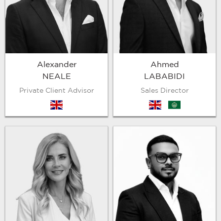
Alexander
Ahmed
NEALE
LABABIDI
Private Client Advisor
Sales Director
en
en
arb