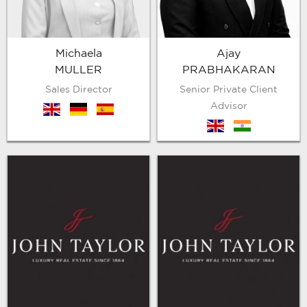
Michaela
Ajay
MULLER
PRABHAKARAN
Sales Director
Senior Private Client
Advisor
en
de
es
en
hin