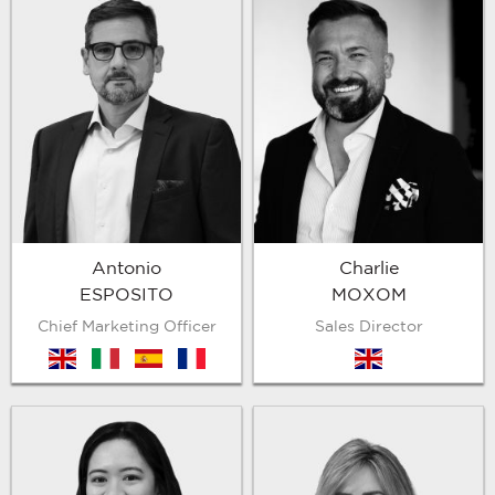
Antonio
Charlie
ESPOSITO
MOXOM
Chief Marketing Officer
Sales Director
en
it
es
fr
en