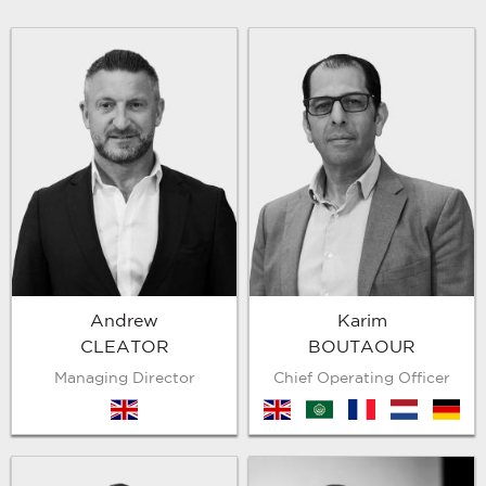
Andrew
Karim
CLEATOR
BOUTAOUR
Managing Director
Chief Operating Officer
en
en
arb
fr
nl
de