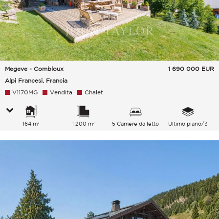
Megeve - Combloux
1 690 000
EUR
Alpi Francesi, Francia
V1170MG
Vendita
Chalet
164 m²
1 200 m²
5 Camere da letto
Ultimo piano/3