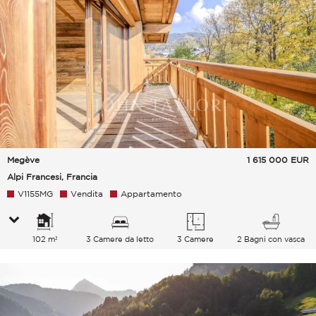
Megève
1 615 000
EUR
Alpi Francesi, Francia
V1155MG
Vendita
Appartamento
102 m²
3 Camere da letto
3 Camere
2 Bagni con vasca