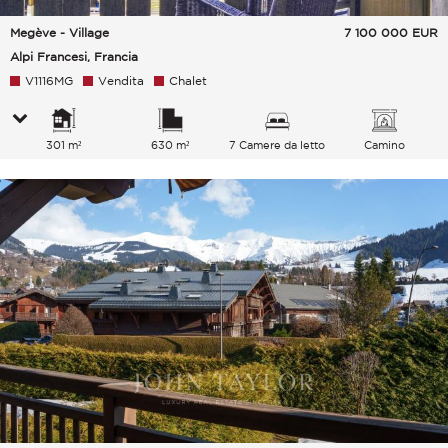
Megève - Village
7 100 000
EUR
Alpi Francesi, Francia
V1116MG
Vendita
Chalet
301 m²
630 m²
7 Camere da letto
Camino