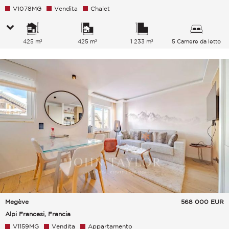
V1078MG
Vendita
Chalet
425 m²
425 m²
1 233 m²
5 Camere da letto
Megève
568 000
EUR
Alpi Francesi, Francia
V1159MG
Vendita
Appartamento