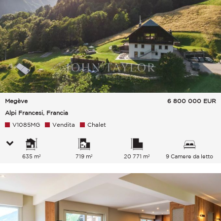
Megève
6 800 000
EUR
Alpi Francesi, Francia
V1085MG
Vendita
Chalet
635 m²
719 m²
20 771 m²
9 Camere da letto