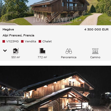
Megève
4 300 000
EUR
Alpi Francesi, Francia
V1123MG
Vendita
Chalet
551 m²
772 m²
Panoramica
Camino
Montagne