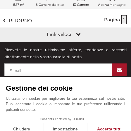
527 m²
6 Camere da letto
13 Camere
Aperta Montagne
Pagina
1
RITORNO
Link veloci
Ricevete le nostre ultimissime offerte, tendenze e racconti
direttamente nella vostra casella di posta
Gestione dei cookie
Utilizziamo i cookie per migliorare la tua esperienza sul nostro sito.
John Taylor nel mondo
Puoi accettare i cookie o impostare le tue preferenze utilizzando i
pulsanti qui sotto.
Diciture legali
Mappa del sito
Contattateci
1
Consents certified by
© John Taylor 2025. Tutti i diritti riservati.
Chiudere
Impostazione
Accetta tutti