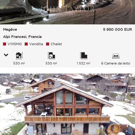
Megève
5 950 000
EUR
Alpi Francesi, Francia
V1115MG
Vendita
Chalet
530 m²
530 m²
1 532 m²
6 Camere da letto