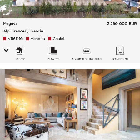
Megève
2 290 000
EUR
Alpi Francesi, Francia
V1161MG
Vendita
Chalet
181 m²
700 m²
5 Camere da letto
8 Camere