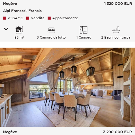
Megève
1 320 000
EUR
Alpi Francesi, Francia
V1164MG
Vendita
Appartamento
85 m²
3 Camere da letto
4 Camere
2 Bagni con vasca
Megève
3 290 000
EUR