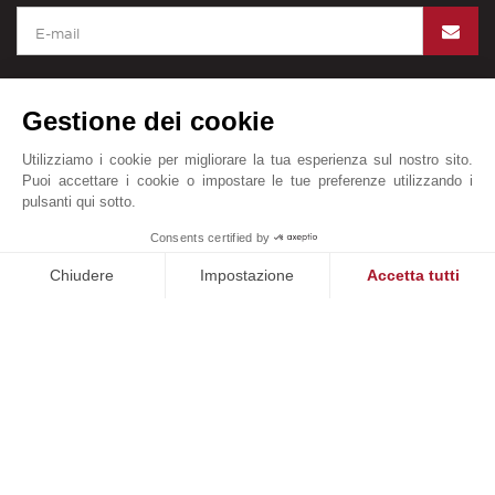
Gestione dei cookie
John Taylor nel mondo
Utilizziamo i cookie per migliorare la tua esperienza sul nostro sito.
Puoi accettare i cookie o impostare le tue preferenze utilizzando i
Diciture legali
Mappa del sito
Contattateci
pulsanti qui sotto.
© John Taylor 2025. Tutti i diritti riservati.
1
Consents certified by
Chiudere
Impostazione
Accetta tutti
Piattaforma di Gestione del Consenso: Personalizza le tue opzi
Axeptio consent
TASSE
La nostra piattaforma ti consente di personalizzare e gestire le
PROCÉDURE DE COMMERCIALISATION
Le informazioni raccolte sono necessarie per elaborare la tua