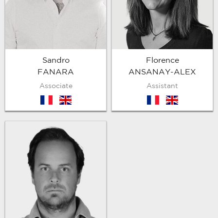
Sandro
Florence
FANARA
ANSANAY-ALEX
Associate
Assistant
fr
en
fr
en