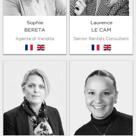
Sophie
Laurence
BERETA
LE CAM
Agente di Vendita
Senior Rentals Consultant
fr
en
fr
en