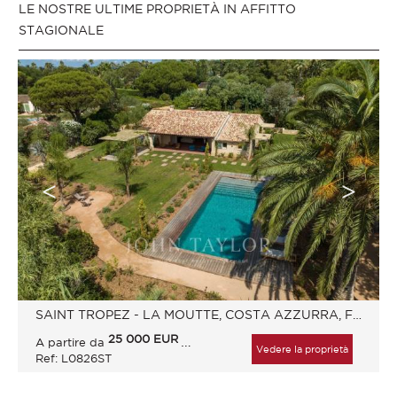
LE NOSTRE ULTIME PROPRIETÀ IN AFFITTO
STAGIONALE
SAINT TROPEZ - LA MOUTTE, COSTA AZZURRA, FRANCIA
25 000
EUR
A partire da
/ Settimana
Vedere la proprietà
Ref: L0826ST