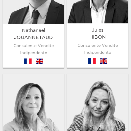
Jules
Nathanaël
HIBON
JOUANNETAUD
Consulente Vendite
Consulente Vendite
Indipendente
Indipendente
fr
en
fr
en