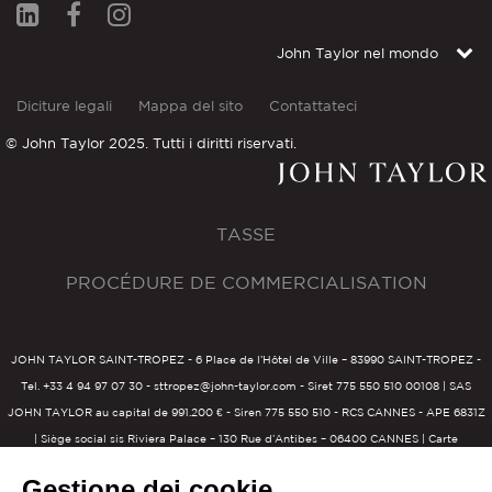
John Taylor nel mondo
Diciture legali
Mappa del sito
Contattateci
© John Taylor 2025. Tutti i diritti riservati.
TASSE
PROCÉDURE DE COMMERCIALISATION
JOHN TAYLOR SAINT-TROPEZ - 6 Place de l’Hôtel de Ville – 83990 SAINT-TROPEZ -
Tel. +33 4 94 97 07 30 - sttropez@john-taylor.com - Siret 775 550 510 00108 | SAS
JOHN TAYLOR au capital de 991.200 € - Siren 775 550 510 - RCS CANNES - APE 6831Z
| Siège social sis Riviera Palace – 130 Rue d’Antibes – 06400 CANNES | Carte
Professionnelle : CPI 0605 2016 000 007 709 délivrée par la Chambre du Commerce
Gestione dei cookie
de Nice | Garantie Transaction de 600.000 € et Garantie gestion immobilière de