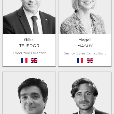
Gilles
Magali
TEJEDOR
MASUY
Executive Director
Senior Sales Consultant
fr
en
fr
en