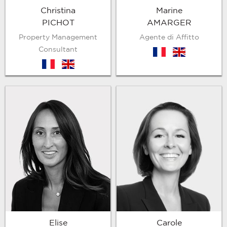
Marine
Christina
AMARGER
PICHOT
Agente di Affitto
Property Management
Consultant
fr
en
fr
en
Elise
Carole