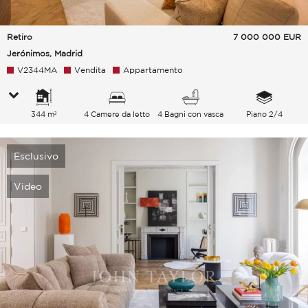
Retiro
7 000 000
EUR
Jerónimos, Madrid
V2344MA
Vendita
Appartamento
344 m²
4 Camere da letto
4 Bagni con vasca
Piano 2/4
Esclusivo
Video