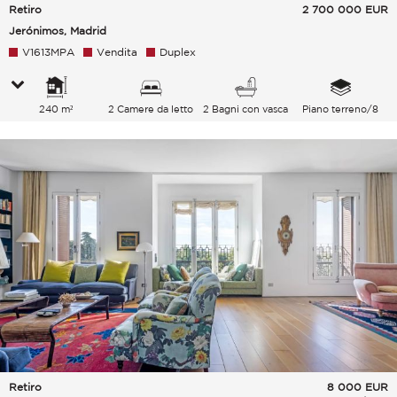
Retiro
2 700 000
EUR
Jerónimos, Madrid
V1613MPA
Vendita
Duplex
240 m²
2 Camere da letto
2 Bagni con vasca
Piano terreno/8
Retiro
8 000
EUR