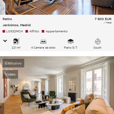
Retiro
7 500
EUR
/ Mese
Jerónimos, Madrid
L0532MCH
Affitto
Appartamento
221 m²
4 Camere da letto
Piano 5/7
South
Esclusivo
Video