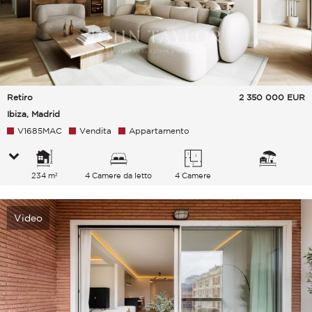
Retiro
2 350 000
EUR
Ibiza, Madrid
V1685MAC
Vendita
Appartamento
234 m²
4 Camere da letto
4 Camere
Video