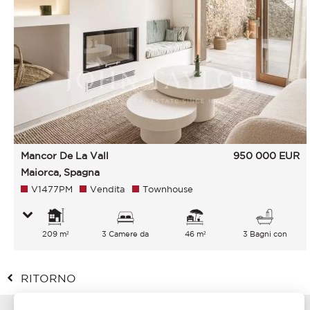
Mancor De La Vall
950 000
EUR
Maiorca, Spagna
V1477PM
Vendita
Townhouse
209 m²
3 Camere da
46 m²
3 Bagni con
letto
vasca
RITORNO