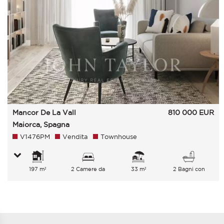
Mancor De La Vall
810 000
EUR
Maiorca, Spagna
V1476PM
Vendita
Townhouse
197 m²
2 Camere da
33 m²
2 Bagni con
letto
vasca