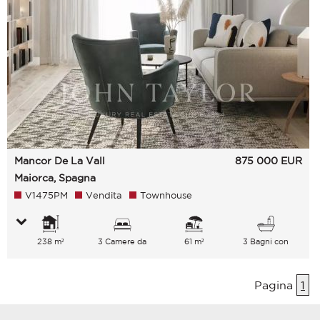
Mancor De La Vall
875 000
EUR
Maiorca, Spagna
V1475PM
Vendita
Townhouse
238 m²
3 Camere da
61 m²
3 Bagni con
letto
vasca
Pagina
1