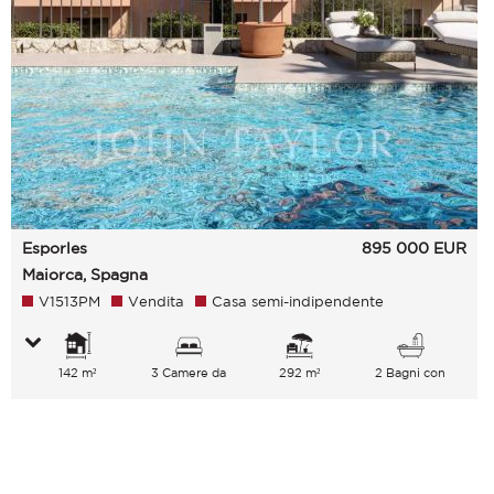
Esporles
895 000
EUR
Maiorca, Spagna
V1513PM
Vendita
Casa semi-indipendente
142 m²
3 Camere da
292 m²
2 Bagni con
letto
vasca