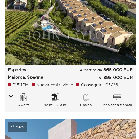
Esporles
865 000
EUR
A partire da
Maiorca, Spagna
895 000 EUR
a
P1511PM
Nuova costruzione
Consegna il 03/26
3 Units
142 m² - 150 m²
Piscina
Aria condizionata
Video