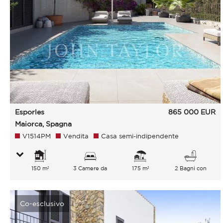
Esporles
865 000
EUR
Maiorca, Spagna
V1514PM
Vendita
Casa semi-indipendente
150 m²
3 Camere da
175 m²
2 Bagni con
letto
vasca
Co-esclusivo