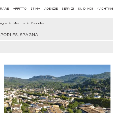
RARE
AFFITTO
STIMA
AGENZIE
SERVIZI
SU DI NOI
YACHTIN
agna
>
Maiorca
>
Esporles
SPORLES, SPAGNA