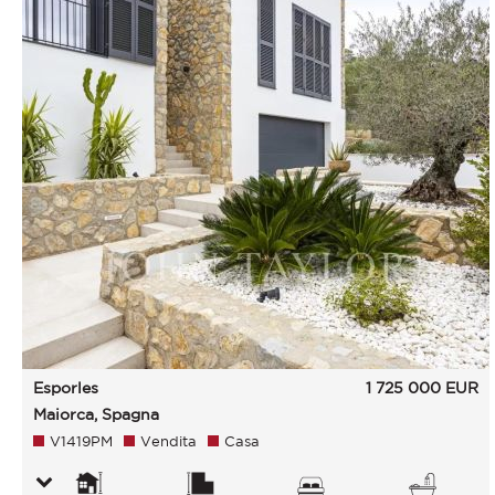
Esporles
1 725 000
EUR
Maiorca, Spagna
V1419PM
Vendita
Casa