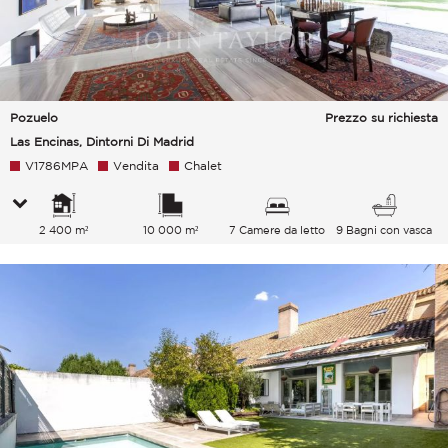
Pozuelo
Prezzo su richiesta
Las Encinas, Dintorni Di Madrid
V1786MPA
Vendita
Chalet
2 400 m²
10 000 m²
7 Camere da letto
9 Bagni con vasca