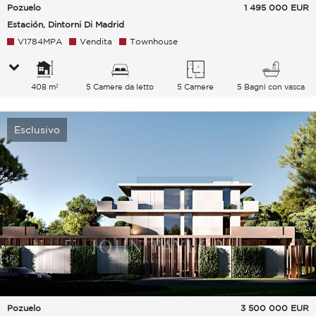
Pozuelo
1 495 000
EUR
Estación, Dintorni Di Madrid
V1784MPA
Vendita
Townhouse
408 m²
5 Camere da letto
5 Camere
5 Bagni con vasca
Esclusivo
Pozuelo
3 500 000
EUR