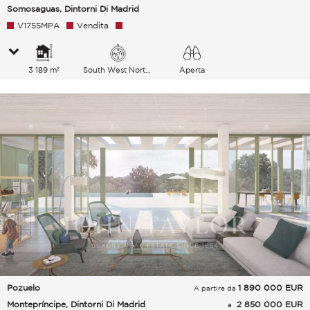
Somosaguas, Dintorni Di Madrid
V1755MPA
Vendita
3 189 m²
South West North East
Aperta
Pozuelo
1 890 000
EUR
A partire da
Montepríncipe, Dintorni Di Madrid
2 850 000 EUR
a