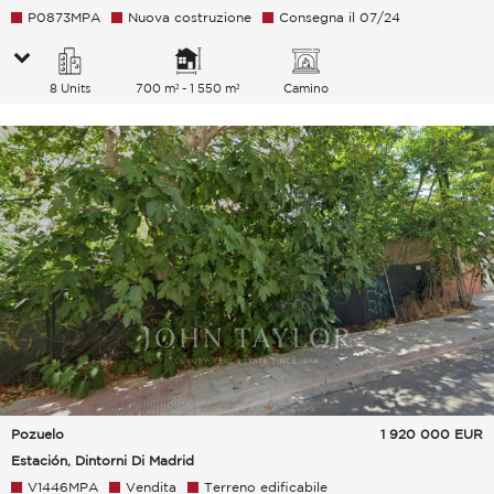
P0873MPA
Nuova costruzione
Consegna il 07/24
8 Units
700 m² - 1 550 m²
Camino
Pozuelo
1 920 000
EUR
Estación, Dintorni Di Madrid
V1446MPA
Vendita
Terreno edificabile