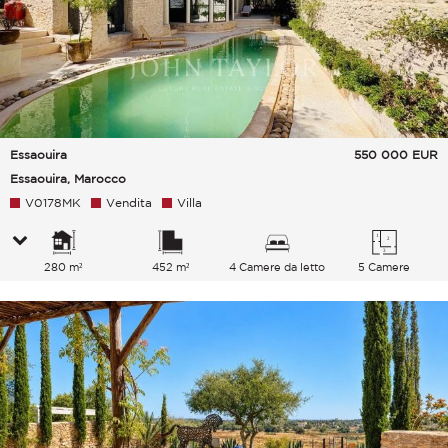
Essaouira
550 000
EUR
Essaouira, Marocco
V0178MK
Vendita
Villa
280 m²
452 m²
4 Camere da letto
5 Camere