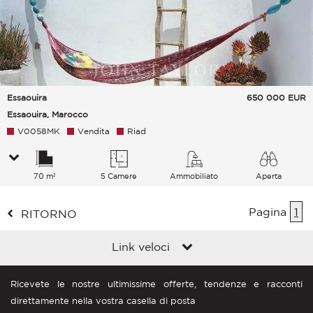
Essaouira
650 000
EUR
Essaouira, Marocco
V0058MK
Vendita
Riad
70 m²
5 Camere
Ammobiliato
Aperta
Pagina
1
RITORNO
Link veloci
Ricevete le nostre ultimissime offerte, tendenze e racconti
direttamente nella vostra casella di posta