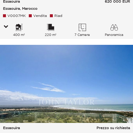
Essaouira
620 000
EUR
Essaouira, Marocco
V0007MK
Vendita
Riad
400 m²
220 m²
7 Camere
Panoramica
Essaouira
Prezzo su richiesta