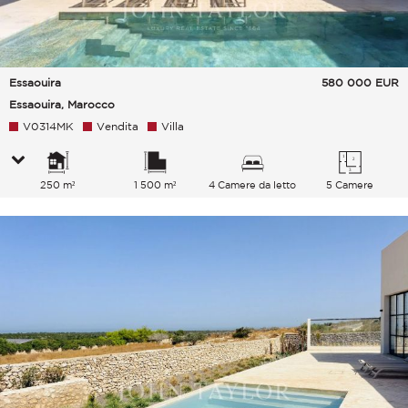
Essaouira
580 000
EUR
Essaouira, Marocco
V0314MK
Vendita
Villa
250 m²
1 500 m²
4 Camere da letto
5 Camere