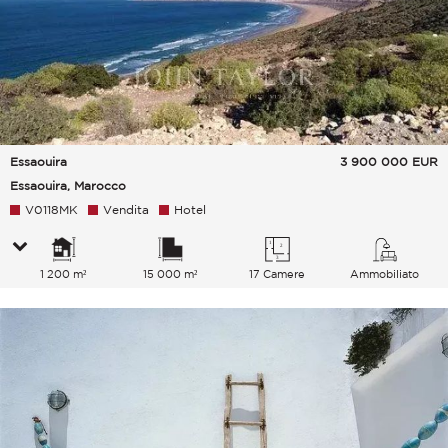
Essaouira
3 900 000
EUR
Essaouira, Marocco
V0118MK
Vendita
Hotel
1 200 m²
15 000 m²
17 Camere
Ammobiliato