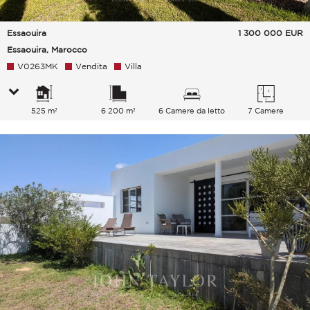
Essaouira
1 300 000
EUR
Essaouira, Marocco
V0263MK
Vendita
Villa
525 m²
6 200 m²
6 Camere da letto
7 Camere