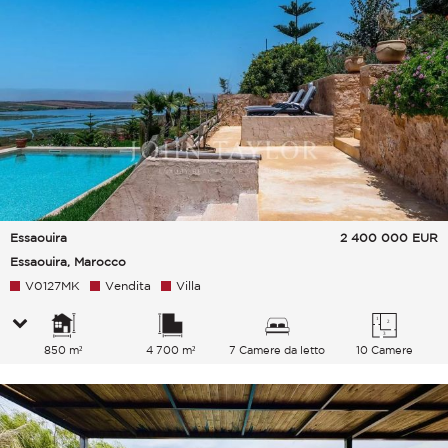
Essaouira
2 400 000
EUR
Essaouira, Marocco
V0127MK
Vendita
Villa
850 m²
4 700 m²
7 Camere da letto
10 Camere