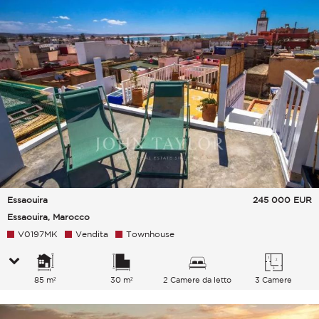
Essaouira
245 000
EUR
Essaouira, Marocco
V0197MK
Vendita
Townhouse
85 m²
30 m²
2 Camere da letto
3 Camere