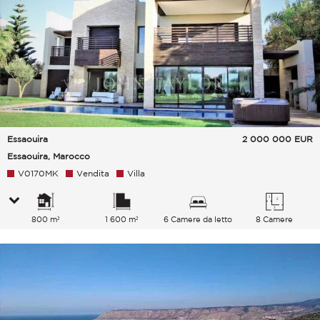
Essaouira
2 000 000
EUR
Essaouira, Marocco
V0170MK
Vendita
Villa
800 m²
1 600 m²
6 Camere da letto
8 Camere