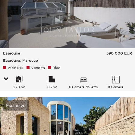
Essaouira
590 000
EUR
Essaouira, Marocco
V0161MK
Vendita
Riad
270 m²
105 m²
6 Camere da letto
8 Camere
Esclusivo