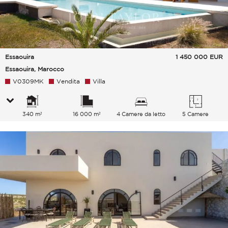
Essaouira
1 450 000
EUR
Essaouira, Marocco
V0309MK
Vendita
Villa
340 m²
16 000 m²
4 Camere da letto
5 Camere