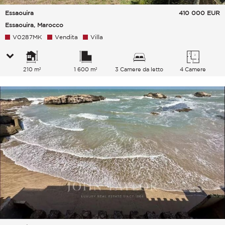
Essaouira
410 000
EUR
Essaouira, Marocco
V0287MK
Vendita
Villa
210 m²
1 600 m²
3 Camere da letto
4 Camere