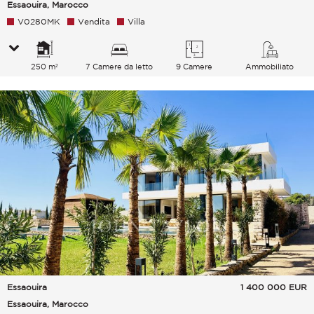
Essaouira, Marocco
V0280MK
Vendita
Villa
250 m²
7 Camere da letto
9 Camere
Ammobiliato
Essaouira
1 400 000
EUR
Essaouira, Marocco