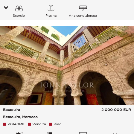
Scorcio
Piscina
Aria condizionata
Essaouira
2 000 000
EUR
Essaouira, Marocco
V0140MK
Vendita
Riad