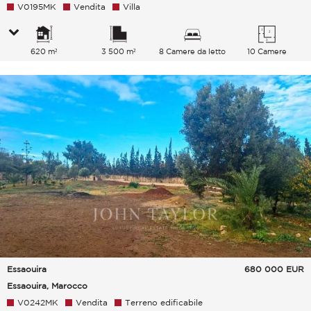
V0195MK
Vendita
Villa
620 m²
3 500 m²
8 Camere da letto
10 Camere
Essaouira
680 000
EUR
Essaouira, Marocco
V0242MK
Vendita
Terreno edificabile