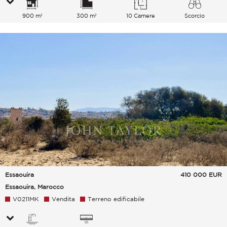
900 m²
300 m²
10 Camere
Scorcio
Essaouira
410 000
EUR
Essaouira, Marocco
V0211MK
Vendita
Terreno edificabile