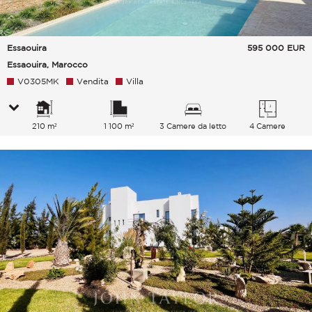
Essaouira
595 000
EUR
Essaouira, Marocco
V0305MK
Vendita
Villa
210 m²
1 100 m²
3 Camere da letto
4 Camere