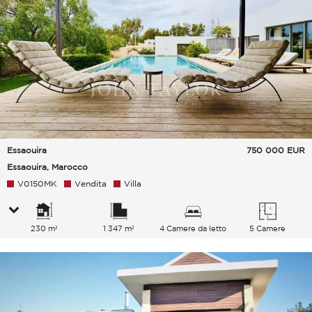
Essaouira
750 000
EUR
Essaouira, Marocco
V0150MK
Vendita
Villa
230 m²
1 347 m²
4 Camere da letto
5 Camere