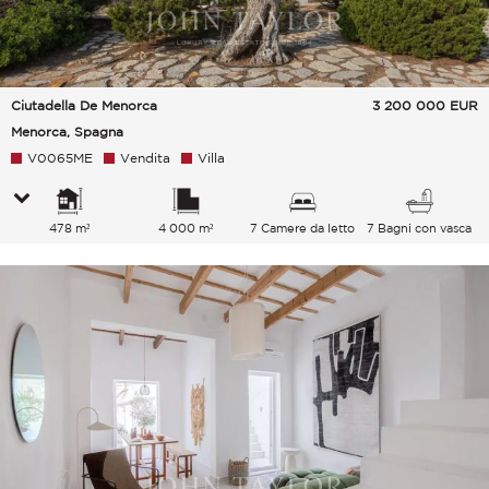
Ciutadella De Menorca
3 200 000
EUR
Menorca, Spagna
V0065ME
Vendita
Villa
478 m²
4 000 m²
7 Camere da letto
7 Bagni con vasca