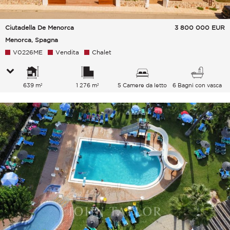
Ciutadella De Menorca
3 800 000
EUR
Menorca, Spagna
V0226ME
Vendita
Chalet
639 m²
1 276 m²
5 Camere da letto
6 Bagni con vasca