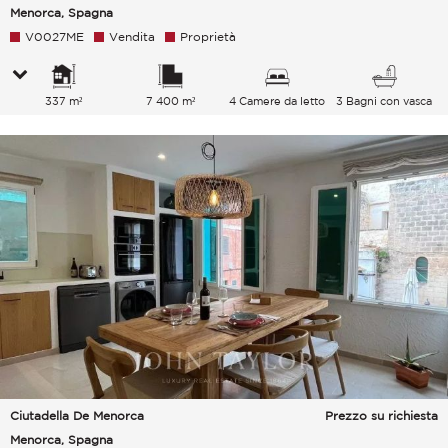
Menorca, Spagna
V0027ME
Vendita
Proprietà
337 m²
7 400 m²
4 Camere da letto
3 Bagni con vasca
Ciutadella De Menorca
Prezzo su richiesta
Menorca, Spagna