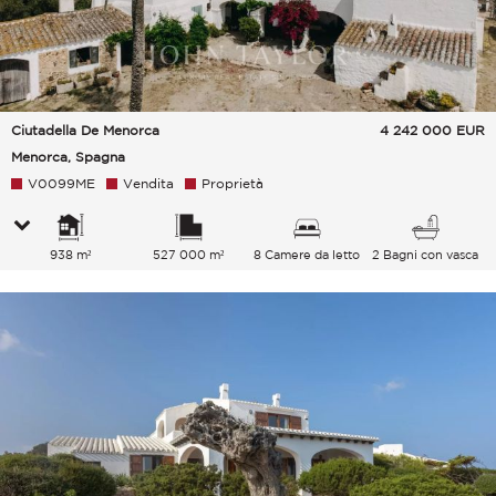
Ciutadella De Menorca
4 242 000
EUR
Menorca, Spagna
V0099ME
Vendita
Proprietà
938 m²
527 000 m²
8 Camere da letto
2 Bagni con vasca