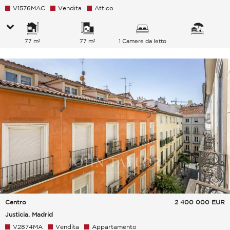
V1576MAC
Vendita
Attico
77 m²
77 m²
1 Camere da letto
Centro
2 400 000
EUR
Justicia, Madrid
V2874MA
Vendita
Appartamento