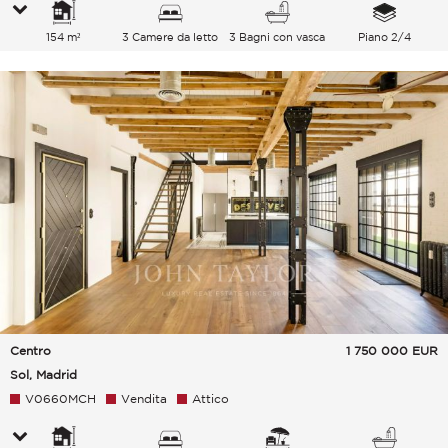
154 m²
3 Camere da letto
3 Bagni con vasca
Piano 2/4
Centro
1 750 000
EUR
Sol, Madrid
V0660MCH
Vendita
Attico