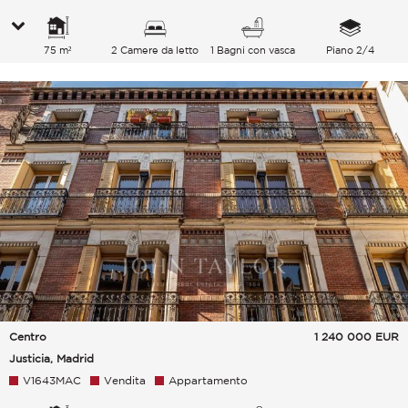
75 m²
2 Camere da letto
1 Bagni con vasca
Piano 2/4
Centro
1 240 000
EUR
Justicia, Madrid
V1643MAC
Vendita
Appartamento