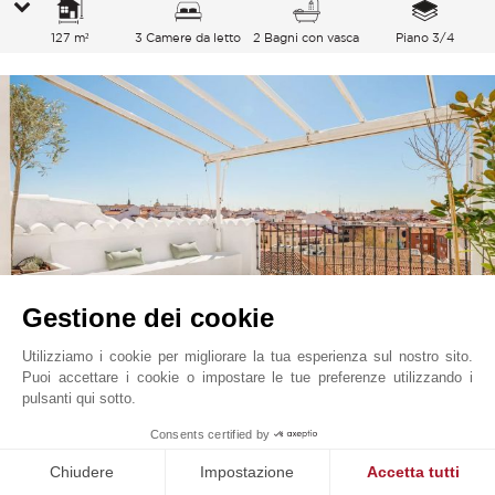
127 m²
3 Camere da letto
2 Bagni con vasca
Piano 3/4
Gestione dei cookie
Utilizziamo i cookie per migliorare la tua esperienza sul nostro sito.
Puoi accettare i cookie o impostare le tue preferenze utilizzando i
Centro
2 920 000
EUR
pulsanti qui sotto.
Palacio, Madrid
1
Consents certified by
V2533MA
Vendita
Attico
Chiudere
Impostazione
Accetta tutti