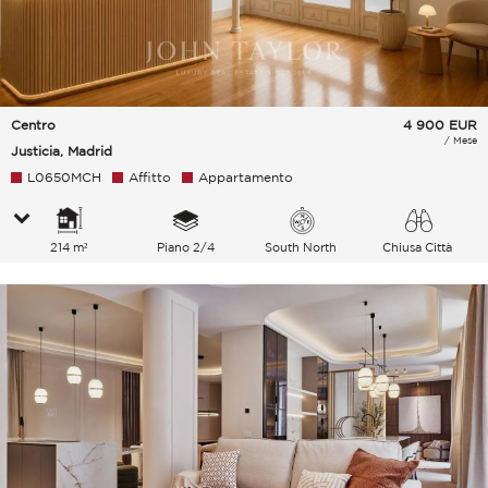
Centro
4 900
EUR
/ Mese
Justicia, Madrid
L0650MCH
Affitto
Appartamento
214 m²
Piano 2/4
South North
Chiusa Città