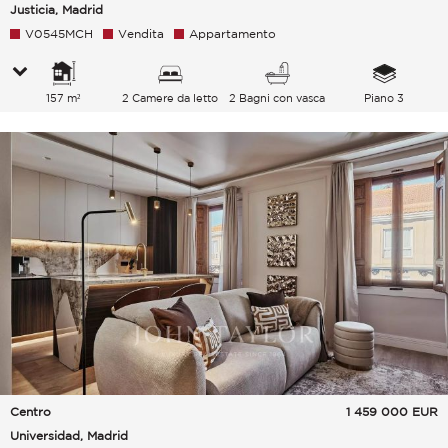
Justicia, Madrid
V0545MCH
Vendita
Appartamento
157 m²
2 Camere da letto
2 Bagni con vasca
Piano 3
Centro
1 459 000
EUR
Universidad, Madrid