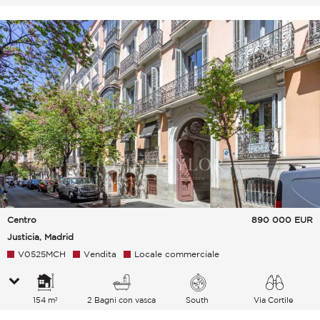
Centro
890 000
EUR
Justicia, Madrid
V0525MCH
Vendita
Locale commerciale
154 m²
2 Bagni con vasca
South
Via Cortile