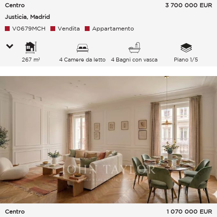
Centro
3 700 000
EUR
Justicia, Madrid
V0679MCH
Vendita
Appartamento
267 m²
4 Camere da letto
4 Bagni con vasca
Piano 1/5
Centro
1 070 000
EUR