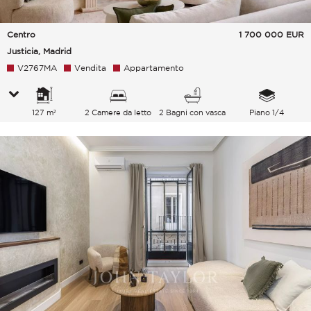
Centro
1 700 000
EUR
Justicia, Madrid
V2767MA
Vendita
Appartamento
127 m²
2 Camere da letto
2 Bagni con vasca
Piano 1/4