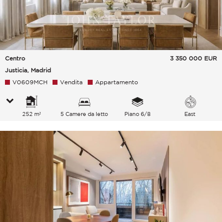
Centro
3 350 000
EUR
Justicia, Madrid
V0609MCH
Vendita
Appartamento
252 m²
5 Camere da letto
Piano 6/8
East