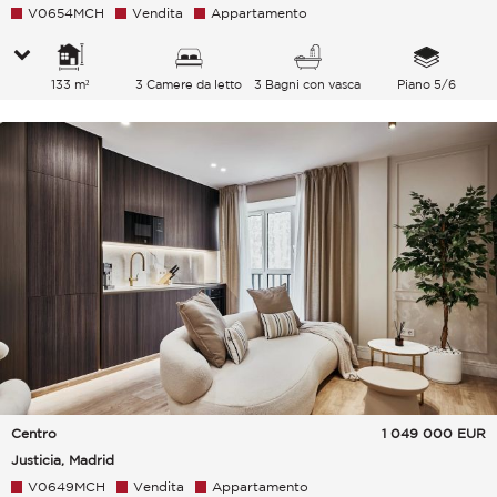
V0654MCH
Vendita
Appartamento
133 m²
3 Camere da letto
3 Bagni con vasca
Piano 5/6
Centro
1 049 000
EUR
Justicia, Madrid
V0649MCH
Vendita
Appartamento