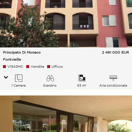
Principato Di Monaco
2 491 000
EUR
Fontvieille
V1543MC
Vendita
Ufficio
1 Camere
Giardino
63 m²
Aria condizionata