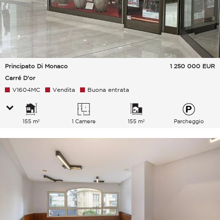
Principato Di Monaco
1 250 000
EUR
Carré D'or
V1604MC
Vendita
Buona entrata
155 m²
1 Camere
155 m²
Parcheggio