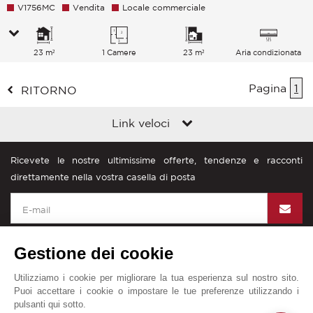
V1756MC
Vendita
Locale commerciale
23 m²
1 Camere
23 m²
Aria condizionata
Pagina
1
RITORNO
Link veloci
Ricevete le nostre ultimissime offerte, tendenze e racconti
direttamente nella vostra casella di posta
Gestione dei cookie
Utilizziamo i cookie per migliorare la tua esperienza sul nostro sito.
John Taylor nel mondo
Puoi accettare i cookie o impostare le tue preferenze utilizzando i
pulsanti qui sotto.
Diciture legali
Mappa del sito
Contattateci