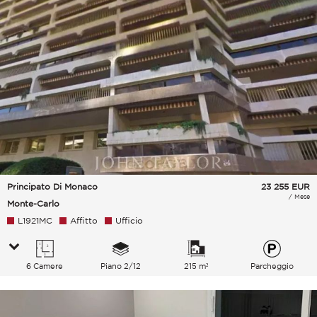
Principato Di Monaco
23 255
EUR
/ Mese
Monte-Carlo
L1921MC
Affitto
Ufficio
6 Camere
Piano 2/12
215 m²
Parcheggio