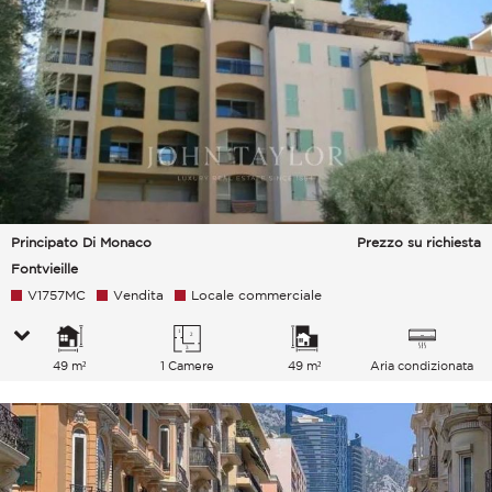
Principato Di Monaco
Prezzo su richiesta
Fontvieille
V1757MC
Vendita
Locale commerciale
49 m²
1 Camere
49 m²
Aria condizionata