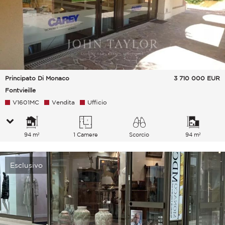
Principato Di Monaco
3 710 000
EUR
Fontvieille
V1601MC
Vendita
Ufficio
94 m²
1 Camere
Scorcio
94 m²
Esclusivo