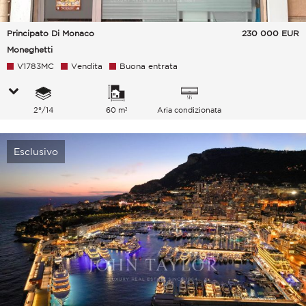
Principato Di Monaco
230 000
EUR
Moneghetti
V1783MC
Vendita
Buona entrata
2°/14
60 m²
Aria condizionata
Esclusivo