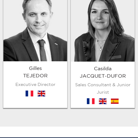
Gilles
Casilda
TEJEDOR
JACQUET-DUFOR
Executive Director
Sales Consultant & Junior
Jurist
fr
en
fr
en
es