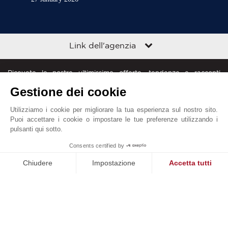
Link dell'agenzia
Ricevete le nostre ultimissime offerte, tendenze e racconti
direttamente nella vostra casella di posta
Gestione dei cookie
Utilizziamo i cookie per migliorare la tua esperienza sul nostro sito.
Puoi accettare i cookie o impostare le tue preferenze utilizzando i
pulsanti qui sotto.
1
Consents certified by
John Taylor nel mondo
Chiudere
Impostazione
Accetta tutti
Piattaforma di Gestione del Consenso: Personalizza le tue opzi
Axeptio consent
Diciture legali
Mappa del sito
Contattateci
La nostra piattaforma ti consente di personalizzare e gestire le
© John Taylor 2025. Tutti i diritti riservati.