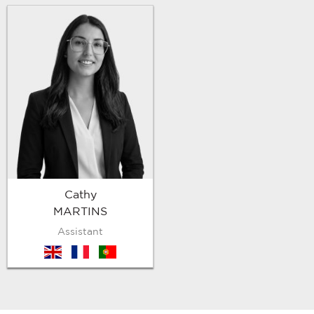
Cathy
MARTINS
Assistant
en
fr
pt