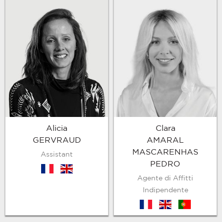
Alicia
Clara
GERVRAUD
AMARAL
MASCARENHAS
Assistant
PEDRO
fr
en
Agente di Affitti
Indipendente
fr
en
pt