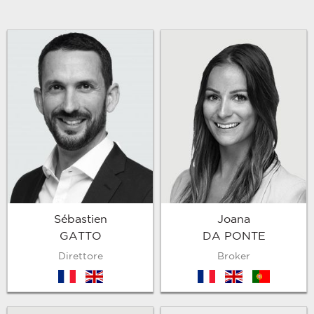
Sébastien
Joana
GATTO
DA PONTE
Direttore
Broker
fr
en
fr
en
pt