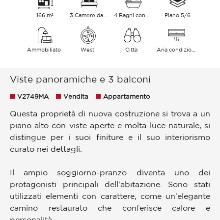
166 m²
3 Camere da letto
4 Bagni con vasca
Piano 5/6
Ammobiliato
West
Città
Aria condizionata
Viste panoramiche e 3 balconi
V2749MA
Vendita
Appartamento
Questa proprietà di nuova costruzione si trova a un
piano alto con viste aperte e molta luce naturale, si
distingue per i suoi finiture e il suo interiorismo
curato nei dettagli.
Il ampio soggiorno-pranzo diventa uno dei
protagonisti principali dell'abitazione. Sono stati
utilizzati elementi con carattere, come un'elegante
camino restaurato che conferisce calore e
personalità.