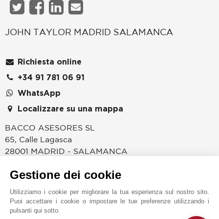
JOHN TAYLOR MADRID SALAMANCA
Richiesta online
+34 91 781 06 91
WhatsApp
Localizzare su una mappa
BACCO ASESORES SL
65, Calle Lagasca
28001
MADRID - SALAMANCA
SPAGNA
Gestione dei cookie
Lo stile e il fascino sono due parole che definiscono
tutta l’essenza della capitale spagnola. Situata al
Utilizziamo i cookie per migliorare la tua esperienza sul nostro sito.
Puoi accettare i cookie o impostare le tue preferenze utilizzando i
centro della penisola iberica, Madrid, con la sua scena
pulsanti qui sotto.
culturale vivace, la sua ricca gastronomia, i suoi caffè