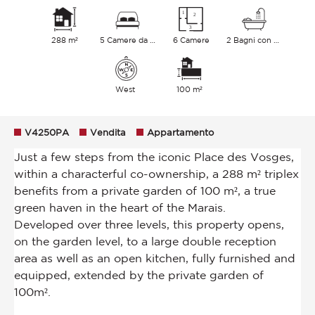
288 m²
5 Camere da letto
6 Camere
2 Bagni con vasca
West
100 m²
V4250PA
Vendita
Appartamento