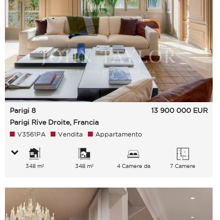
Parigi 8
13 900 000
EUR
Parigi Rive Droite, Francia
V3561PA
Vendita
Appartamento
348 m²
348 m²
4 Camere da
7 Camere
letto