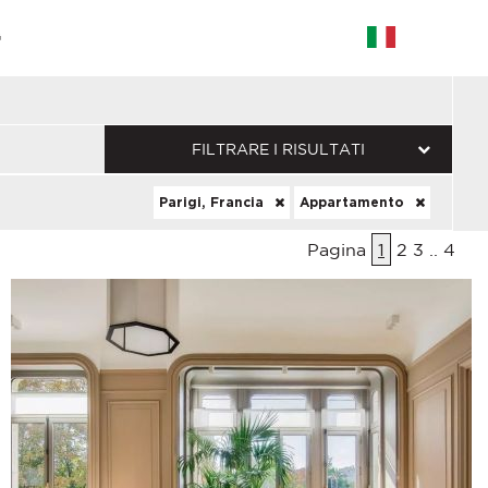
G
FILTRARE I RISULTATI
Parigi, Francia
Appartamento
Pagina
1
2
3
..
4