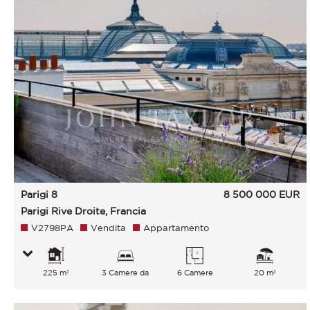
Parigi 8
8 500 000
EUR
Parigi Rive Droite, Francia
V2798PA
Vendita
Appartamento
225 m²
3 Camere da
6 Camere
20 m²
letto