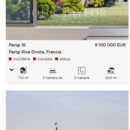
Parigi 16
9 100 000
EUR
Parigi Rive Droite, Francia
V4216PA
Vendita
Attico
170 m²
3 Camere da
5 Camere
600 m²
letto