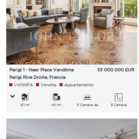
Parigi 1 - Near Place Vendôme
33 000 000
EUR
Parigi Rive Droite, Francia
V4100PA
Vendita
Appartamento
411 m²
411 m²
5 Camere da
8 Camere
letto