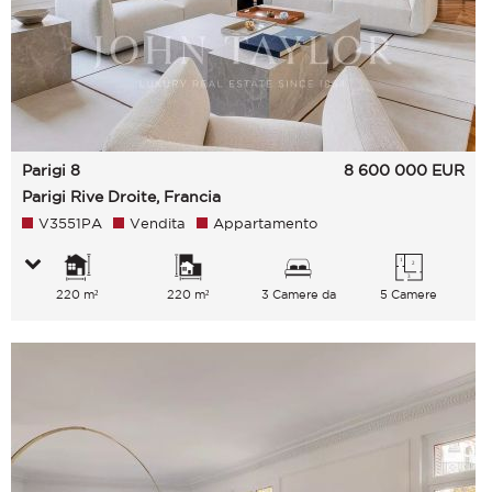
Parigi 8
8 600 000
EUR
Parigi Rive Droite, Francia
V3551PA
Vendita
Appartamento
220 m²
220 m²
3 Camere da
5 Camere
letto