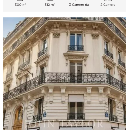
300 m²
312 m²
3 Camere da
8 Camere
letto