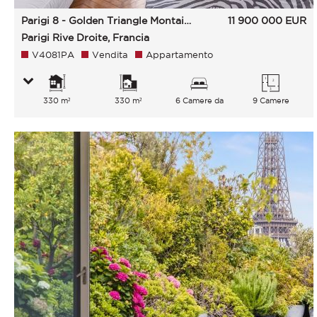
Parigi 8 - Golden Triangle Montaigne Francois 1Er
11 900 000
EUR
Parigi Rive Droite, Francia
V4081PA
Vendita
Appartamento
330 m²
330 m²
6 Camere da
9 Camere
letto