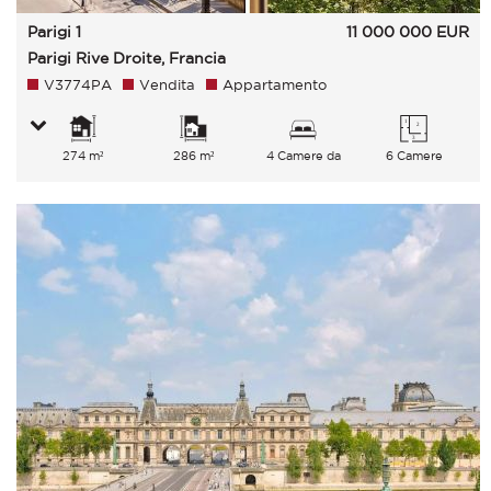
Parigi 1
11 000 000
EUR
Parigi Rive Droite, Francia
V3774PA
Vendita
Appartamento
274 m²
286 m²
4 Camere da
6 Camere
letto