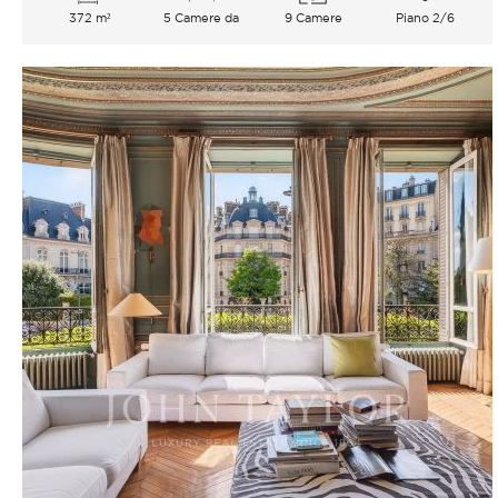
372 m²
5 Camere da
9 Camere
Piano 2/6
letto