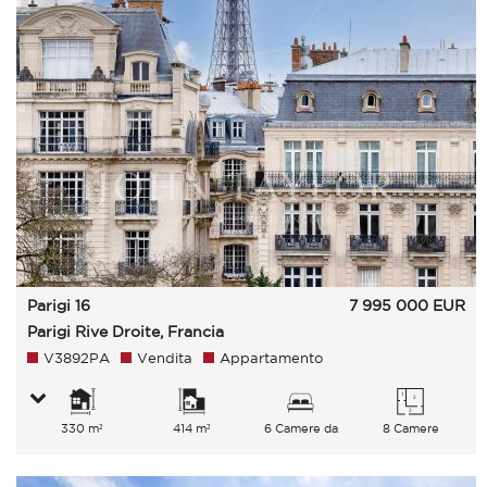
Parigi 16
7 995 000
EUR
Parigi Rive Droite, Francia
V3892PA
Vendita
Appartamento
330 m²
414 m²
6 Camere da
8 Camere
letto