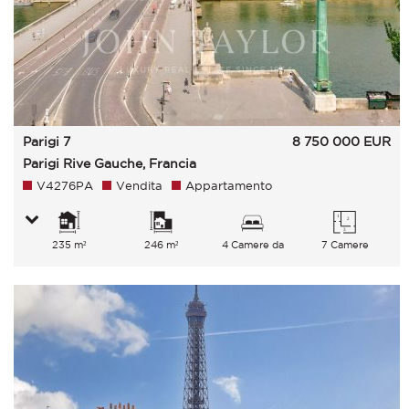
Parigi 7
8 750 000
EUR
Parigi Rive Gauche, Francia
V4276PA
Vendita
Appartamento
235 m²
246 m²
4 Camere da
7 Camere
letto