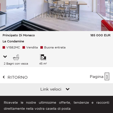
Principato Di Monaco
185 000
EUR
La Condamine
V1582MC
Vendita
Buona entrata
2 Bagni con vasca
45 m²
Pagina
1
RITORNO
Link veloci
Ricevete le nostre ultimissime offerte, tendenze e racconti
direttamente nella vostra casella di posta