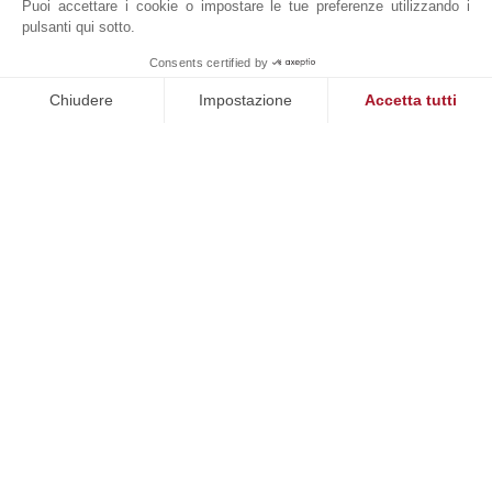
Puoi accettare i cookie o impostare le tue preferenze utilizzando i
pulsanti qui sotto.
VILLA SONGE
Consents certified by
John Taylor Cap Ferret - L0091CF
Chiudere
Impostazione
Accetta tutti
Piattaforma di Gestione del Consenso: Personalizza le tue opzi
Axeptio consent
La nostra piattaforma ti consente di personalizzare e gestire le
NOSTRI SUCCESSI
VENDUTO
tà