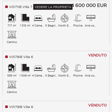
4 600 000
EUR
V0171IB Villa 7
VEDERE LA PROPRIETÀ
717 m²
1 515 m²
4 Camere da letto
5 Bagni con vasca
North East
Piscina
Aria condizionata
Camino
VENDUTO
V0178IB Villa 6
595 m²
1 508 m²
4 Camere da letto
5 Bagni con vasca
North East
Piscina
Aria condizionata
Camino
VENDUTO
V0179IB Villa 8