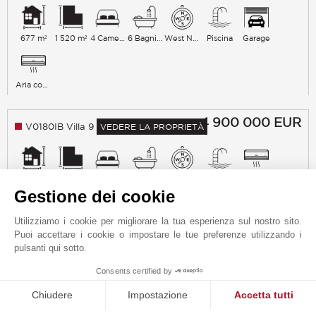
677 m²
1 520 m²
4 Camere da letto
6 Bagni con vasca
West North
Piscina
Garage
Aria condizionata
4 900 000
EUR
V0180IB Villa 9
VEDERE LA PROPRIETÀ
731 m²
1 561 m²
4 Camere da letto
5 Bagni con vasca
West North
Piscina
Aria condizionata
Gestione dei cookie
Utilizziamo i cookie per migliorare la tua esperienza sul nostro sito.
Camino
Puoi accettare i cookie o impostare le tue preferenze utilizzando i
pulsanti qui sotto.
VENDUTO
V0181IB Villa 10
1
Consents certified by
MAKE ENQUIRY
Chiudere
Impostazione
Accetta tutti