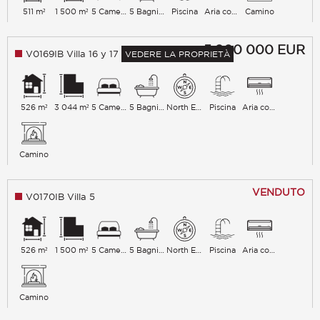
511 m²
1 500 m²
5 Camere da letto
5 Bagni con vasca
Piscina
Aria condizionata
Camino
5 900 000
EUR
V0169IB Villa 16 y 17
VEDERE LA PROPRIETÀ
526 m²
3 044 m²
5 Camere da letto
5 Bagni con vasca
North East
Piscina
Aria condizionata
Camino
VENDUTO
V0170IB Villa 5
526 m²
1 500 m²
5 Camere da letto
5 Bagni con vasca
North East
Piscina
Aria condizionata
Camino