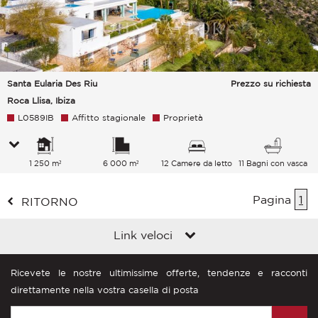
Santa Eularia Des Riu
Prezzo su richiesta
Roca Llisa, Ibiza
L0589IB
Affitto stagionale
Proprietà
1 250 m²
6 000 m²
12 Camere da letto
11 Bagni con vasca
Pagina
1
RITORNO
Link veloci
Ricevete le nostre ultimissime offerte, tendenze e racconti
direttamente nella vostra casella di posta