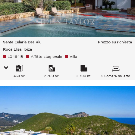
Santa Eularia Des Riu
Prezzo su richiesta
Roca Llisa, Ibiza
L0464IB
Affitto stagionale
Villa
468 m²
2 700 m²
2 700 m²
5 Camere da letto