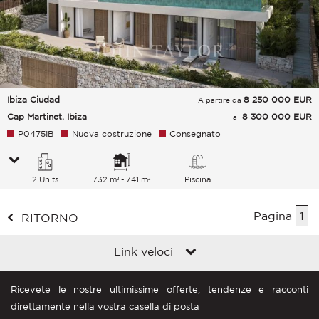
Ibiza Ciudad
8 250 000
EUR
A partire da
Cap Martinet, Ibiza
8 300 000 EUR
a
P0475IB
Nuova costruzione
Consegnato
2 Units
732 m² - 741 m²
Piscina
Pagina
1
RITORNO
Link veloci
Ricevete le nostre ultimissime offerte, tendenze e racconti
direttamente nella vostra casella di posta