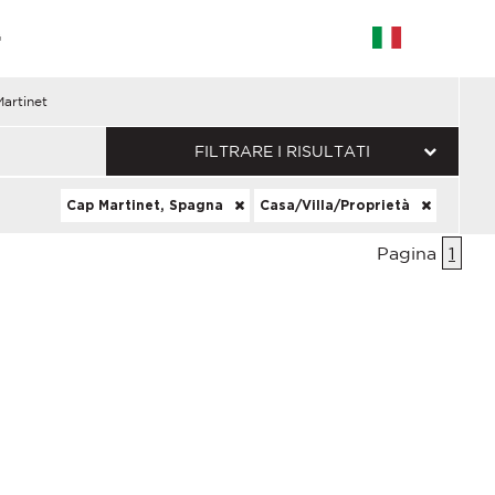
G
artinet
FILTRARE I RISULTATI
Cap Martinet, Spagna
Casa/Villa/Proprietà
Pagina
1