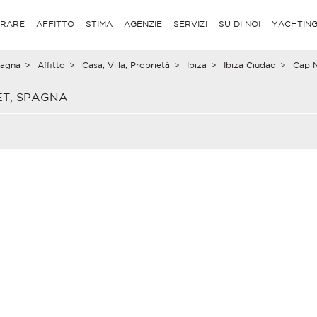
RARE
AFFITTO
STIMA
AGENZIE
SERVIZI
SU DI NOI
YACHTIN
agna
>
Affitto
>
Casa, Villa, Proprietà
>
Ibiza
>
Ibiza Ciudad
>
Cap M
ET, SPAGNA