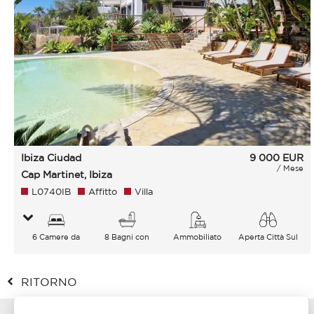
Ibiza Ciudad
9 000
EUR
/ Mese
Cap Martinet, Ibiza
L0740IB
Affitto
Villa
6 Camere da
8 Bagni con
Ammobiliato
Aperta Città Sul
letto
vasca
verde Mare
RITORNO