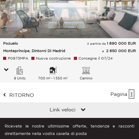
Pozuelo
1 890 000
EUR
A partire da
Montepríncipe, Dintorni Di Madrid
2 850 000 EUR
a
P0873MPA
Nuova costruzione
Consegna il 07/24
8 Units
700 m² - 1 550 m²
Camino
Pagina
1
RITORNO
Link veloci
Ricevete le nostre ultimissime offerte, tendenze e racconti
direttamente nella vostra casella di posta