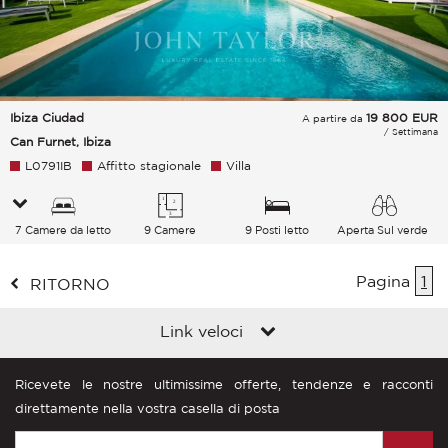
Ibiza Ciudad
19 800
EUR
A partire da
/ Settimana
Can Furnet, Ibiza
L0791IB
Affitto stagionale
Villa
7 Camere da letto
9 Camere
9 Posti letto
Aperta Sul verde
Pagina
1
RITORNO
Link veloci
Ricevete le nostre ultimissime offerte, tendenze e racconti
direttamente nella vostra casella di posta