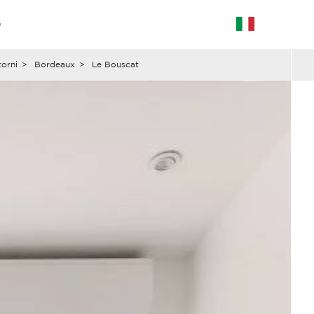
G
orni
>
Bordeaux
>
Le Bouscat