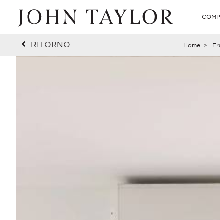
COMP
RITORNO
Home
>
Fr