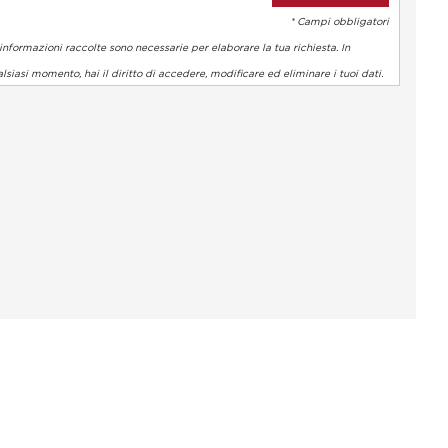
* Campi obbligatori
informazioni raccolte sono necessarie per elaborare la tua richiesta. In
lsiasi momento, hai il diritto di accedere, modificare ed eliminare i tuoi dati.
 normative. Personalizza le tue preferenze per controllare come l