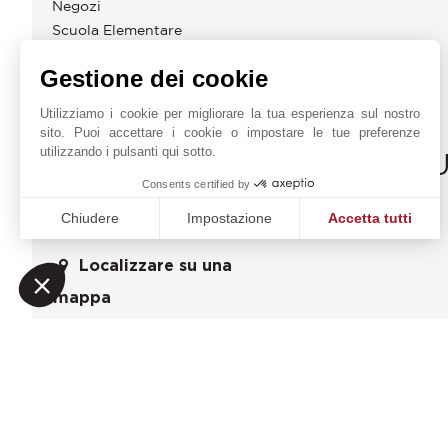
Negozi
Scuola Elementare
Centro
Gestione dei cookie
Utilizziamo i cookie per migliorare la tua esperienza sul nostro
sito. Puoi accettare i cookie o impostare le tue preferenze
utilizzando i pulsanti qui sotto.
JOHN TAYLOR BORDEA
Consents certified by
Sud Ouest Résidences
Richiesta online
Chiudere
Impostazione
Accetta tutti
51 Cours Georges
+33 5 57 99 48 29
Clemenceau
Piattaforma di Gestione del Consenso: Personalizza le tue o
Axeptio consent
Localizzare su una
33000
BORDEAUX
La nostra piattaforma ti consente di personalizzare e gestire
Gironde
,
FRANCIA
mappa