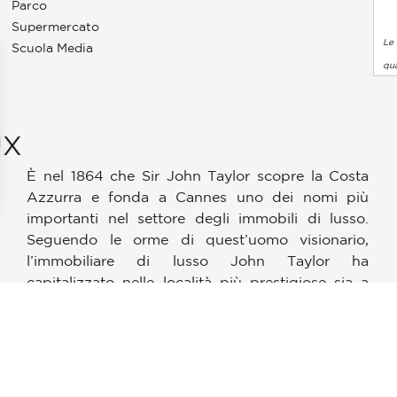
Parco
Supermercato
Le 
Scuola Media
qua
UX
È nel 1864 che Sir John Taylor scopre la Costa
Azzurra e fonda a Cannes uno dei nomi più
importanti nel settore degli immobili di lusso.
pzioni
Seguendo le orme di quest’uomo visionario,
 le tue impostazioni sulla privacy, garantendo la conformità alle
l’immobiliare di lusso John Taylor ha
capitalizzato nelle località più prestigiose sia a
livello nazionale che internazionale. È quindi
naturale che 150 anni dopo la storia continui nel
sud-ovest della Francia. Il gruppo è lieto di
portare la sua esperienza in una nuova regione
ricca di fascino e con uno stile di vita