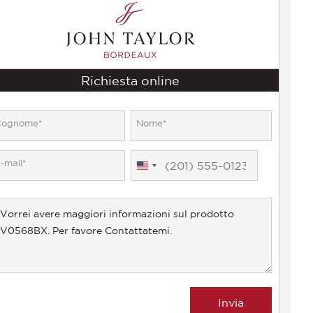
Richiesta online
United
States
+1