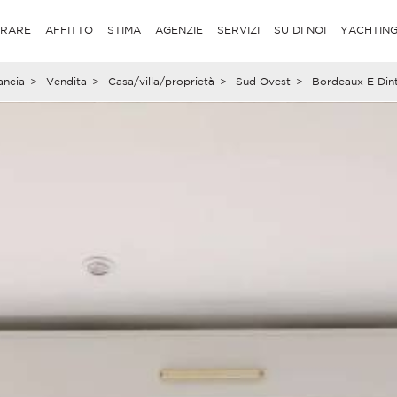
RARE
AFFITTO
STIMA
AGENZIE
SERVIZI
SU DI NOI
YACHTIN
ancia
>
Vendita
>
Casa/villa/proprietà
>
Sud Ovest
>
Bordeaux E Dint