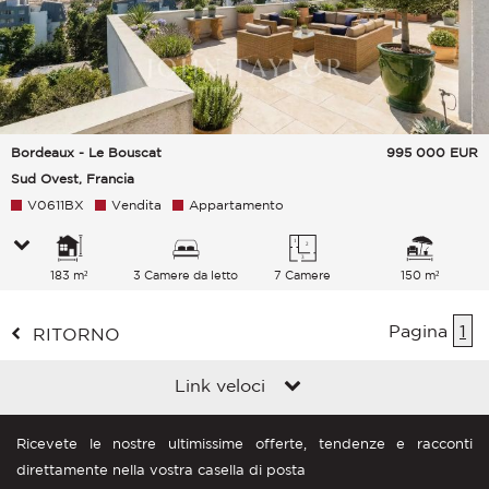
Bordeaux - Le Bouscat
995 000
EUR
Sud Ovest, Francia
V0611BX
Vendita
Appartamento
183 m²
3 Camere da letto
7 Camere
150 m²
Pagina
1
RITORNO
Link veloci
Ricevete le nostre ultimissime offerte, tendenze e racconti
direttamente nella vostra casella di posta