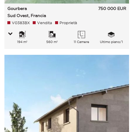
Gourbera
750 000
EUR
Sud Ovest, Francia
V0383BX
Vendita
Proprietà
194 m²
560 m²
11 Camere
Ultimo piano/1