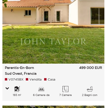
Parentis-En-Born
499 000
EUR
Sud Ovest, Francia
V0745BX
Vendita
Casa
193 m²
6 Camere da
7 Camere
2 Bagni con
letto
vasca