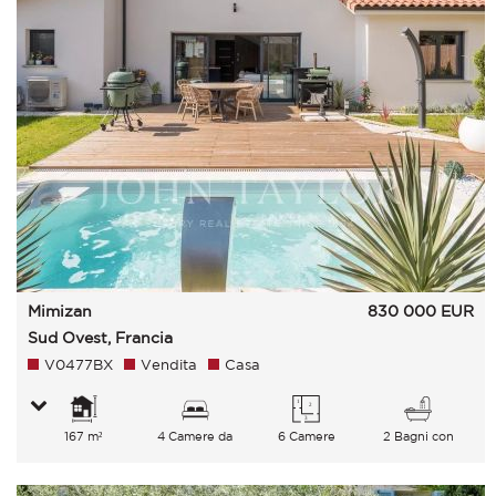
Mimizan
830 000
EUR
Sud Ovest, Francia
V0477BX
Vendita
Casa
167 m²
4 Camere da
6 Camere
2 Bagni con
letto
vasca