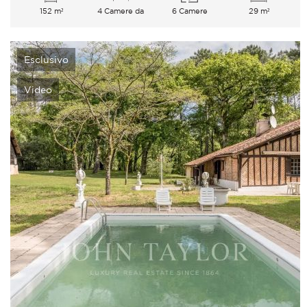
152 m²
4 Camere da
6 Camere
29 m²
letto
Esclusivo
Video