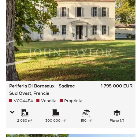
Periferia Di Bordeaux - Sadirac
1 795 000
EUR
Sud Ovest, Francia
V0044BX
Vendita
Proprietà
2 060 m²
300 000 m²
150 m²
Piano 1/1