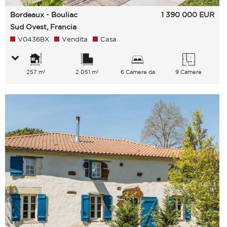
Bordeaux - Bouliac
1 390 000
EUR
Sud Ovest, Francia
V0436BX
Vendita
Casa
257 m²
2 051 m²
6 Camere da
9 Camere
letto