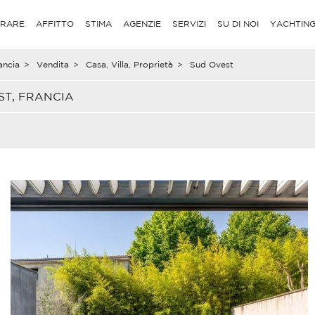
RARE
AFFITTO
STIMA
AGENZIE
SERVIZI
SU DI NOI
YACHTIN
ancia
>
Vendita
>
Casa, Villa, Proprietà
>
Sud Ovest
ST, FRANCIA