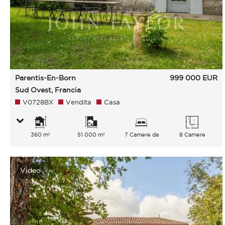
Parentis-En-Born
999 000
EUR
Sud Ovest, Francia
V0728BX
Vendita
Casa
360 m²
51 000 m²
7 Camere da
8 Camere
letto
Video