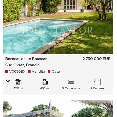
Bordeaux - Le Bouscat
2 730 000
EUR
Sud Ovest, Francia
V0650BX
Vendita
Casa
320 m²
410 m²
5 Camere da
8 Camere
letto