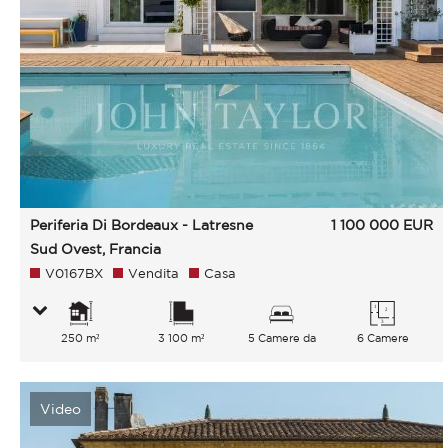
Periferia Di Bordeaux - Latresne
1 100 000
EUR
Sud Ovest, Francia
V0167BX
Vendita
Casa
250 m²
3 100 m²
5 Camere da
6 Camere
letto
Video