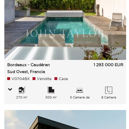
Bordeaux - Caudéran
1 293 000
EUR
Sud Ovest, Francia
V0704BX
Vendita
Casa
270 m²
300 m²
5 Camere da
8 Camere
letto