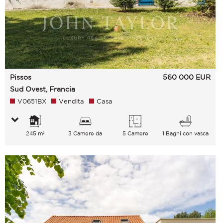
Pissos
560 000
EUR
Sud Ovest, Francia
V0651BX
Vendita
Casa
245 m²
3 Camere da
5 Camere
1 Bagni con vasca
letto