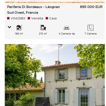
Periferia Di Bordeaux - Léognan
895 000
EUR
Sud Ovest, Francia
V0425BX
Vendita
Casa
186 m²
215 m²
4 Camere da
7 Camere
letto