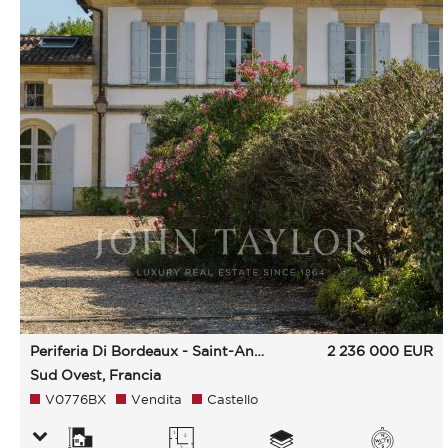
Periferia Di Bordeaux - Saint-André-De-Cubzac
2 236 000
EUR
Sud Ovest, Francia
V0776BX
Vendita
Castello