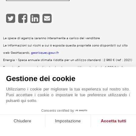
Le spese di agenzia saranno interamente a carico del venditore
Le informazioni sui rischi a cui è esposta questa proprietà sono disponibili sul sito
web GeoHazards.
georisques.gouv.fr
Energia - Spesa annuale stimata ridotta per un utilizzo standard : 2 960 € (ref : 2021)
Energia - Spesa annuale stimata elevata per un utilizzo standard : 4 020 € (ref :
2021)
Gestione dei cookie
Utilizziamo i cookie per migliorare la tua esperienza sul nostro sito.
Puoi accettare i cookie o impostare le tue preferenze utilizzando i
pulsanti qui sotto.
1
Consents certified by
MAKE ENQUIRY
Chiudere
Impostazione
Accetta tutti
Piattaforma di Gestione del Consenso: Personalizza le tue opzi
Axeptio consent
Richiesta online