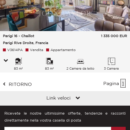
Parigi 16 - Chaillot
1 335 000
EUR
Parigi Rive Droite, Francia
V3614PA
Vendita
Appartamento
83 m²
83 m²
2 Camere da letto
3 Camere
Pagina
1
RITORNO
Link veloci
Ricevete le nostre ultimissime offerte, tendenze e racconti
direttamente nella vostra casella di posta