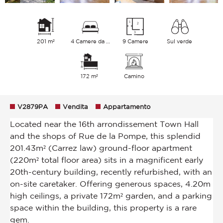
201 m²
4 Camere da letto
9 Camere
Sul verde
172 m²
Camino
V2879PA
Vendita
Appartamento