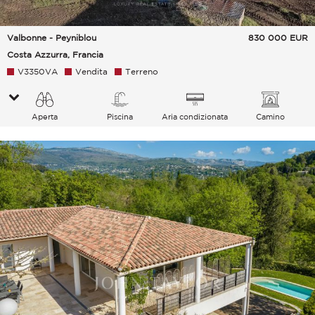
Valbonne - Peyniblou
830 000
EUR
Costa Azzurra, Francia
V3350VA
Vendita
Terreno
Aperta
Piscina
Aria condizionata
Camino