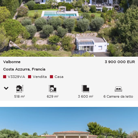
Valbonne
3 900 000
EUR
Costa Azzurra, Francia
V3329VA
Vendita
Casa
518 m²
629 m²
3 600 m²
6 Camere da letto