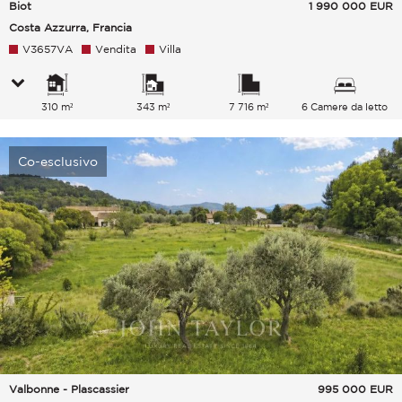
Biot
1 990 000
EUR
Costa Azzurra, Francia
V3657VA
Vendita
Villa
310 m²
343 m²
7 716 m²
6 Camere da letto
Co-esclusivo
Valbonne - Plascassier
995 000
EUR