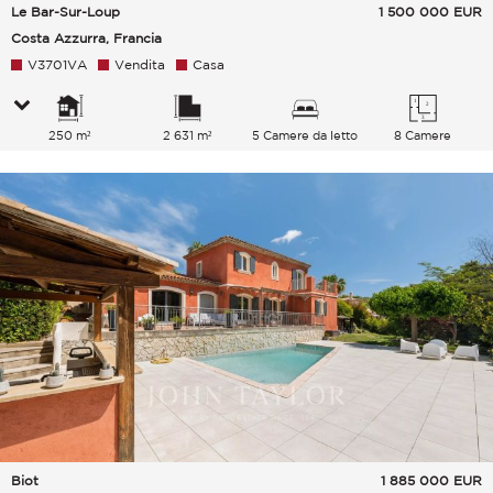
Le Bar-Sur-Loup
1 500 000
EUR
Costa Azzurra, Francia
V3701VA
Vendita
Casa
250 m²
2 631 m²
5 Camere da letto
8 Camere
Biot
1 885 000
EUR