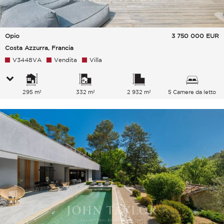
Opio
3 750 000
EUR
Costa Azzurra, Francia
V3448VA
Vendita
Villa
295 m²
332 m²
2 932 m²
5 Camere da letto