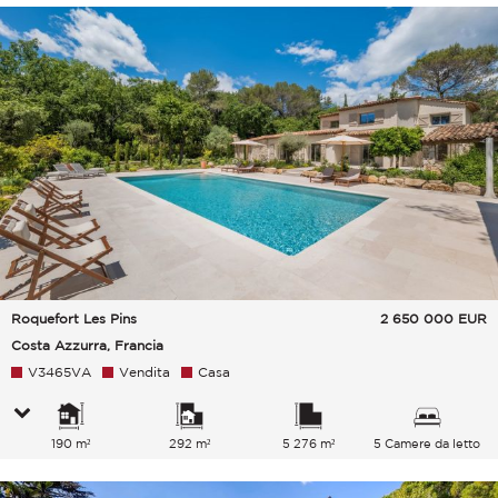
Roquefort Les Pins
2 650 000
EUR
Costa Azzurra, Francia
V3465VA
Vendita
Casa
190 m²
292 m²
5 276 m²
5 Camere da letto