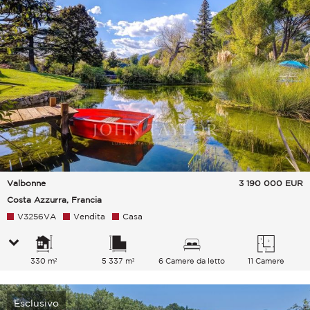
Valbonne
3 190 000
EUR
Costa Azzurra, Francia
V3256VA
Vendita
Casa
330 m²
5 337 m²
6 Camere da letto
11 Camere
Esclusivo