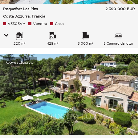
Roquefort Les Pins
2 390 000
EUR
Costa Azzurra, Francia
V3305VA
Vendita
Casa
220 m²
428 m²
3 000 m²
5 Camere da letto
Co-esclusivo