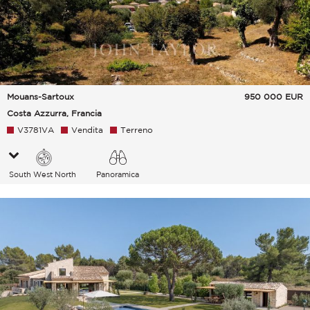
Mouans-Sartoux
950 000
EUR
Costa Azzurra, Francia
V3781VA
Vendita
Terreno
South West North
Panoramica
Villaggio