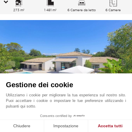
273 m²
1 481 m²
6 Camere da letto
6 Camere
Gestione dei cookie
Utilizziamo i cookie per migliorare la tua esperienza sul nostro sito.
Puoi accettare i cookie o impostare le tue preferenze utilizzando i
Roquefort Les Pins
1 890 000
EUR
pulsanti qui sotto.
Costa Azzurra, Francia
Consents certified by
V1770MGS
Vendita
Casa
Chiudere
Impostazione
Accetta tutti