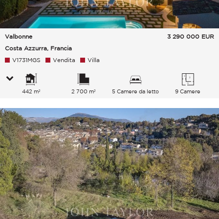
Valbonne
3 290 000
EUR
Costa Azzurra, Francia
V1731MGS
Vendita
Villa
442 m²
2 700 m²
5 Camere da letto
9 Camere