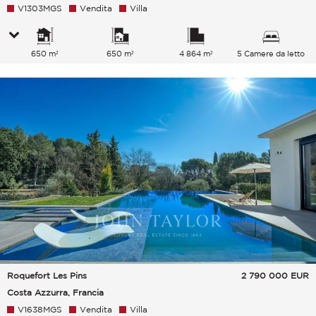
V1303MGS
Vendita
Villa
650 m²
650 m²
4 864 m²
5 Camere da letto
Roquefort Les Pins
2 790 000
EUR
Costa Azzurra, Francia
V1638MGS
Vendita
Villa