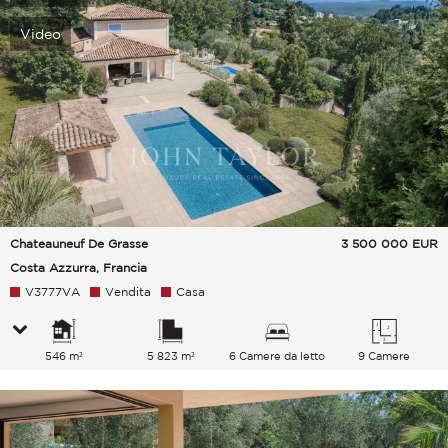
Video
Chateauneuf De Grasse
3 500 000
EUR
Costa Azzurra, Francia
V3777VA
Vendita
Casa
546 m²
5 823 m²
6 Camere da letto
9 Camere