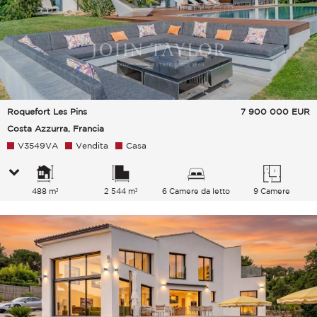
Roquefort Les Pins
7 900 000
EUR
Costa Azzurra, Francia
V3549VA
Vendita
Casa
488 m²
2 544 m²
6 Camere da letto
9 Camere