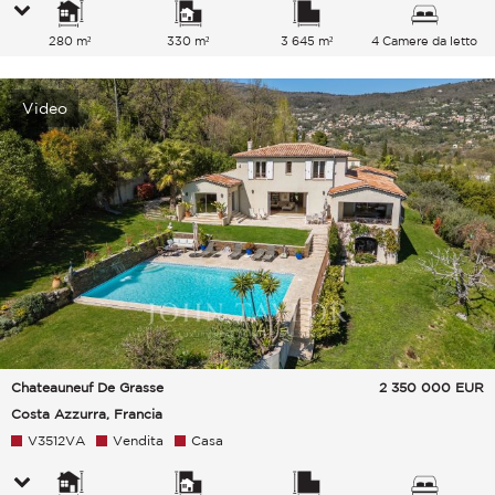
280 m²
330 m²
3 645 m²
4 Camere da letto
Video
Chateauneuf De Grasse
2 350 000
EUR
Costa Azzurra, Francia
V3512VA
Vendita
Casa