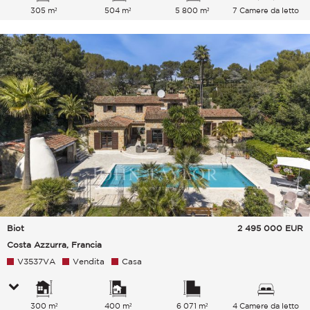
305 m²
504 m²
5 800 m²
7 Camere da letto
Biot
2 495 000
EUR
Costa Azzurra, Francia
V3537VA
Vendita
Casa
300 m²
400 m²
6 071 m²
4 Camere da letto