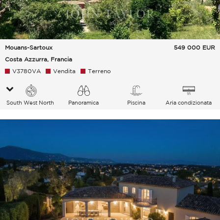
Mouans-Sartoux
549 000
EUR
Costa Azzurra, Francia
V3780VA
Vendita
Terreno
South West North
Panoramica
Piscina
Aria condizionata
Villaggio