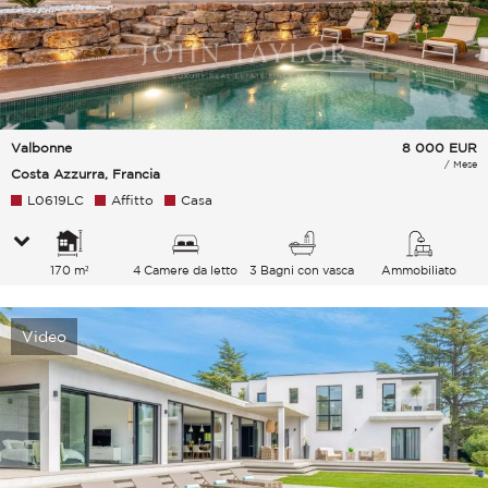
Valbonne
8 000
EUR
/ Mese
Costa Azzurra, Francia
L0619LC
Affitto
Casa
170 m²
4 Camere da letto
3 Bagni con vasca
Ammobiliato
Video