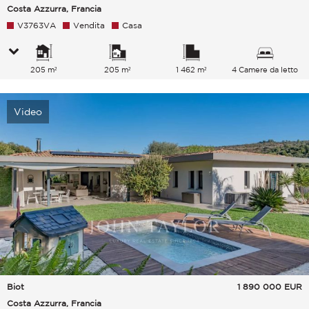
Costa Azzurra, Francia
V3763VA
Vendita
Casa
205 m²
205 m²
1 462 m²
4 Camere da letto
Video
Biot
1 890 000
EUR
Costa Azzurra, Francia