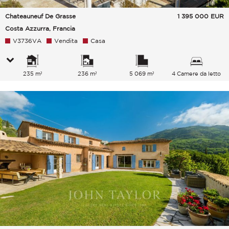
Chateauneuf De Grasse
1 395 000
EUR
Costa Azzurra, Francia
V3736VA
Vendita
Casa
235 m²
236 m²
5 069 m²
4 Camere da letto