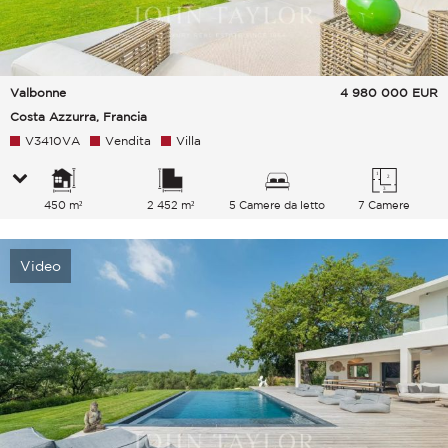
Valbonne
4 980 000
EUR
Costa Azzurra, Francia
V3410VA
Vendita
Villa
450 m²
2 452 m²
5 Camere da letto
7 Camere
Video