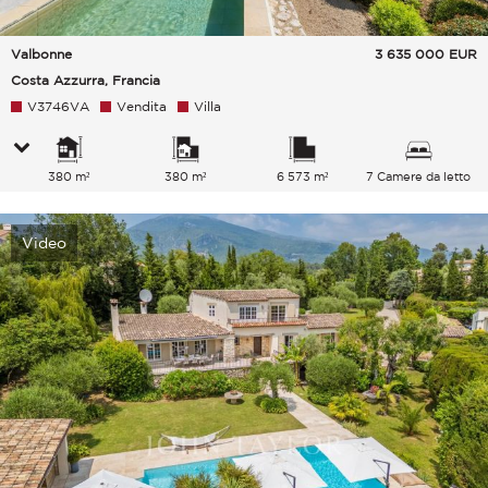
Valbonne
3 635 000
EUR
Costa Azzurra, Francia
V3746VA
Vendita
Villa
380 m²
380 m²
6 573 m²
7 Camere da letto
Video