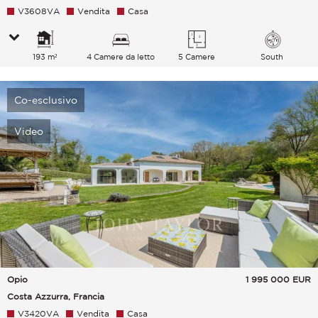
V3608VA
Vendita
Casa
193 m²
4 Camere da letto
5 Camere
South
Co-esclusivo
Video
Opio
1 995 000
EUR
Costa Azzurra, Francia
V3420VA
Vendita
Casa