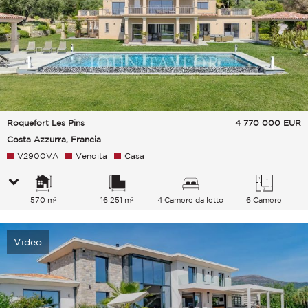
Roquefort Les Pins
4 770 000
EUR
Costa Azzurra, Francia
V2900VA
Vendita
Casa
570 m²
16 251 m²
4 Camere da letto
6 Camere
Video