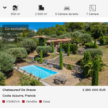
300 m²
2 500 m²
5 Camere da letto
7 Camere
Co-esclusivo
Video
Chateauneuf De Grasse
2 290 000
EUR
Costa Azzurra, Francia
V3482VA
Vendita
Casa