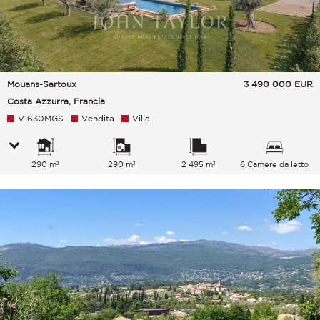
Mouans-Sartoux
3 490 000
EUR
Costa Azzurra, Francia
V1630MGS
Vendita
Villa
290 m²
290 m²
2 495 m²
6 Camere da letto