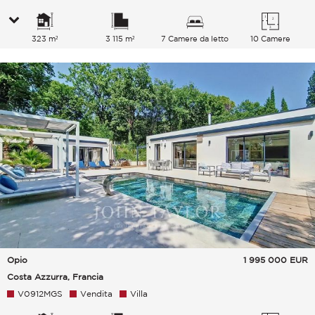
323 m²
3 115 m²
7 Camere da letto
10 Camere
Opio
1 995 000
EUR
Costa Azzurra, Francia
V0912MGS
Vendita
Villa