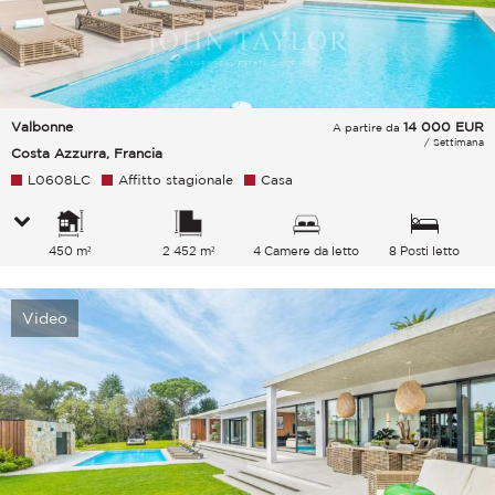
Valbonne
14 000
EUR
A partire da
/ Settimana
Costa Azzurra, Francia
L0608LC
Affitto stagionale
Casa
450 m²
2 452 m²
4 Camere da letto
8 Posti letto
Video