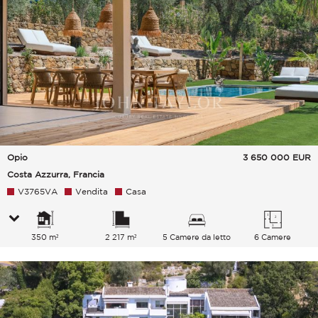
Opio
3 650 000
EUR
Costa Azzurra, Francia
V3765VA
Vendita
Casa
350 m²
2 217 m²
5 Camere da letto
6 Camere