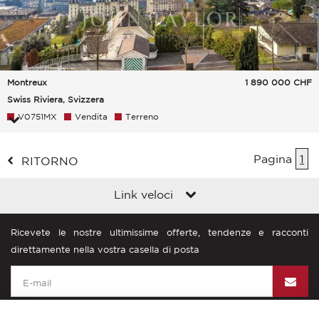
Montreux
1 890 000
CHF
Swiss Riviera, Svizzera
V0751MX
Vendita
Terreno
Pagina
1
RITORNO
Link veloci
Ricevete le nostre ultimissime offerte, tendenze e racconti
direttamente nella vostra casella di posta