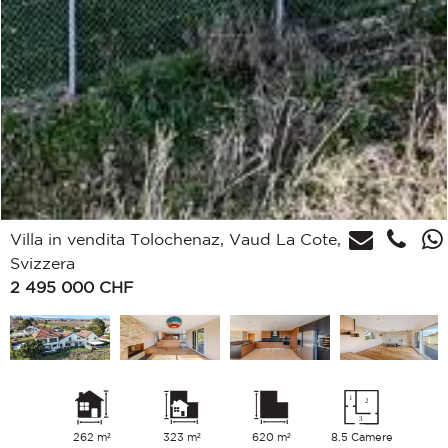
Villa in vendita Tolochenaz, Vaud La Cote,
Svizzera
2 495 000
CHF
262 m²
323 m²
620 m²
8.5 Camere