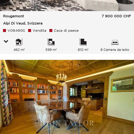
Rougemont
7 900 000
CHF
Alpi Di Vaud, Svizzera
V0849GS
Vendita
Casa di paese
462 m²
599 m²
810 m²
8 Camere da letto