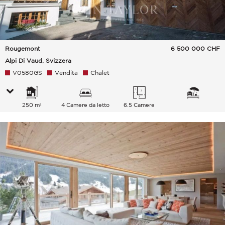
Rougemont
6 500 000
CHF
Alpi Di Vaud, Svizzera
V0580GS
Vendita
Chalet
250 m²
4 Camere da letto
6.5 Camere