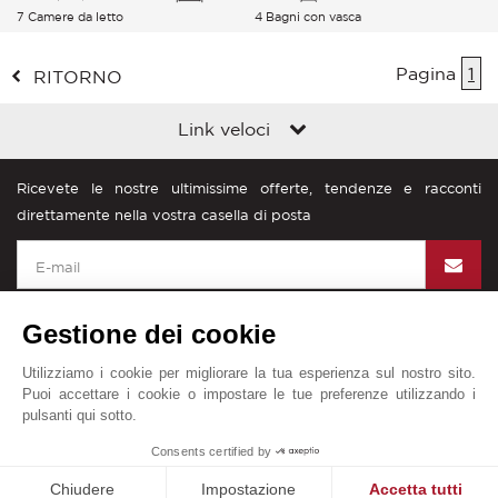
7 Camere da letto
4 Bagni con vasca
Pagina
1
RITORNO
Link veloci
Ricevete le nostre ultimissime offerte, tendenze e racconti
direttamente nella vostra casella di posta
Gestione dei cookie
Utilizziamo i cookie per migliorare la tua esperienza sul nostro sito.
John Taylor nel mondo
Puoi accettare i cookie o impostare le tue preferenze utilizzando i
pulsanti qui sotto.
Diciture legali
Mappa del sito
Contattateci
Consents certified by
© John Taylor 2025. Tutti i diritti riservati.
Chiudere
Impostazione
Accetta tutti