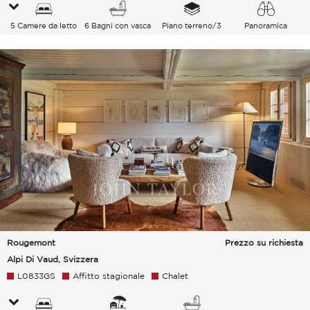
5 Camere da letto
6 Bagni con vasca
Piano terreno/3
Panoramica
Rougemont
Prezzo su richiesta
Alpi Di Vaud, Svizzera
L0833GS
Affitto stagionale
Chalet