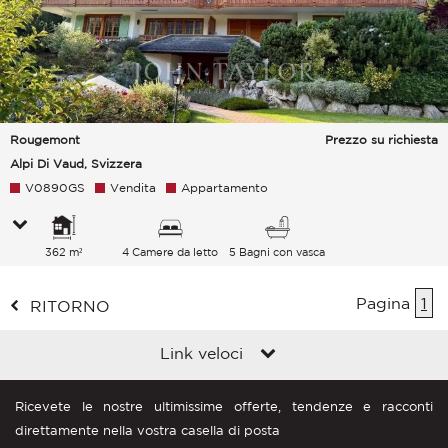
Rougemont
Prezzo su richiesta
Alpi Di Vaud, Svizzera
V0890GS
Vendita
Appartamento
362 m²
4 Camere da letto
5 Bagni con vasca
Pagina
1
RITORNO
Link veloci
Ricevete le nostre ultimissime offerte, tendenze e racconti
direttamente nella vostra casella di posta