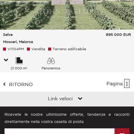
Selva
895 000
EUR
Moscari, Maiorca
V1704PM
Vendita
Terreno edificabile
21 000 m²
Panoramica
Campagna
Pagina
1
RITORNO
Link veloci
Ricevete le nostre ultimissime offerte, tendenze e racconti
direttamente nella vostra casella di posta