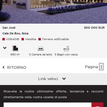
San José
500 000
EUR
Cala De Bou, Ibiza
V0640IB
Vendita
Terreno edificabile
690 m²
5 Camere da letto
5 Bagni con vasca
Pagina
1
RITORNO
Link veloci
Ricevete le nostre ultimissime offerte, tendenze e racconti
direttamente nella vostra casella di posta