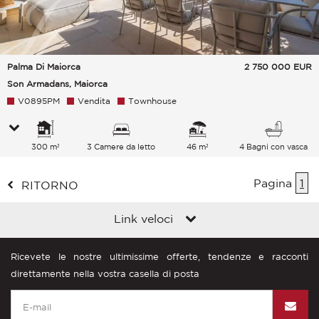
Palma Di Maiorca
2 750 000
EUR
Son Armadans, Maiorca
V0895PM
Vendita
Townhouse
300 m²
3 Camere da letto
46 m²
4 Bagni con vasca
Pagina
1
RITORNO
Link veloci
Ricevete le nostre ultimissime offerte, tendenze e racconti
direttamente nella vostra casella di posta