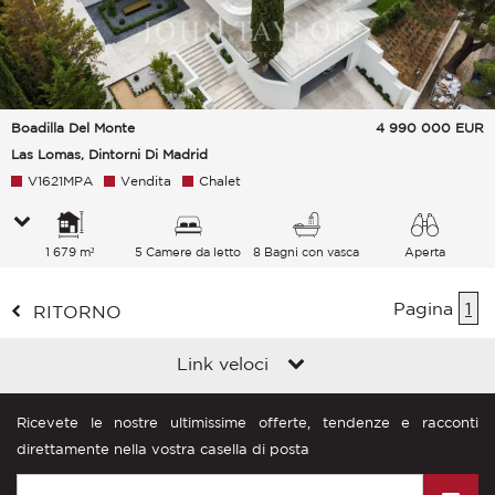
Boadilla Del Monte
4 990 000
EUR
Las Lomas, Dintorni Di Madrid
V1621MPA
Vendita
Chalet
1 679 m²
5 Camere da letto
8 Bagni con vasca
Aperta
Pagina
1
RITORNO
Link veloci
Ricevete le nostre ultimissime offerte, tendenze e racconti
direttamente nella vostra casella di posta