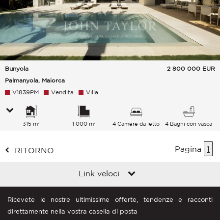
Bunyola
2 800 000
EUR
Palmanyola, Maiorca
V1839PM
Vendita
Villa
315 m²
1 000 m²
4 Camere da letto
4 Bagni con vasca
Pagina
1
RITORNO
Link veloci
Ricevete le nostre ultimissime offerte, tendenze e racconti
direttamente nella vostra casella di posta