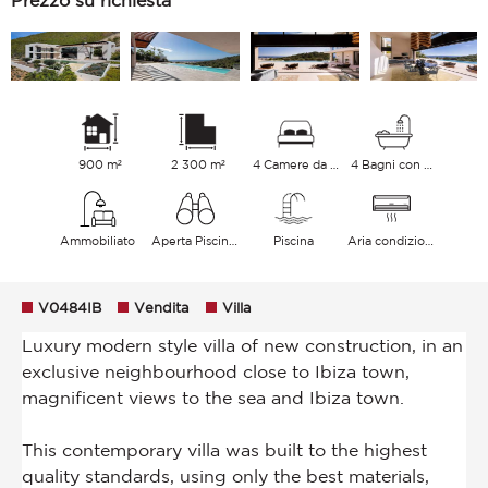
Prezzo su richiesta
900 m²
2 300 m²
4 Camere da letto
4 Bagni con vasca
Ammobiliato
Aperta Piscina Città Mare
Piscina
Aria condizionata
V0484IB
Vendita
Villa