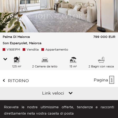
Palma Di Maiorca
799 000
EUR
Son Espanyolet, Maiorca
V1681PM
Vendita
Appartamento
125 m²
2 Camere da letto
15 m²
2 Bagni con vasca
Pagina
1
RITORNO
Link veloci
Ricevete le nostre ultimissime offerte, tendenze e racconti
direttamente nella vostra casella di posta