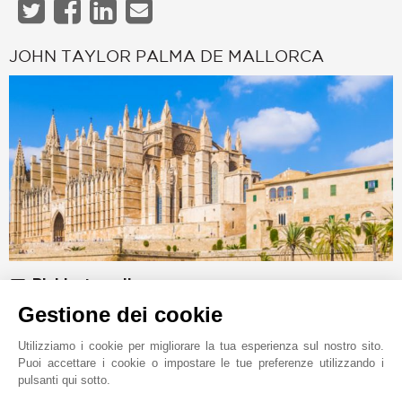
JOHN TAYLOR PALMA DE MALLORCA
Richiesta online
Gestione dei cookie
+34 971 598 800
Localizzare su una mappa
Utilizziamo i cookie per migliorare la tua esperienza sul nostro sito.
Puoi accettare i cookie o impostare le tue preferenze utilizzando i
JT Real Estate Palma SL
pulsanti qui sotto.
Carrer Constitució 8