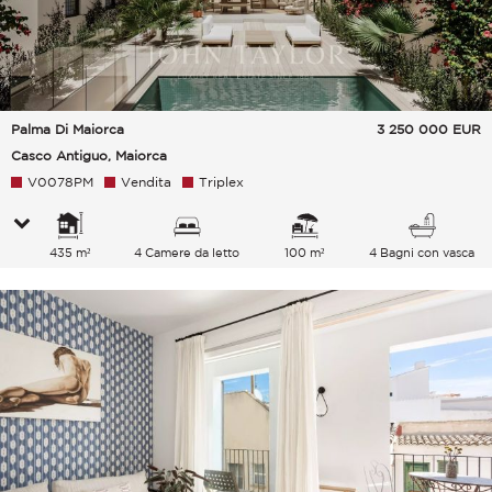
Palma Di Maiorca
3 250 000
EUR
Casco Antiguo, Maiorca
V0078PM
Vendita
Triplex
435 m²
4 Camere da letto
100 m²
4 Bagni con vasca