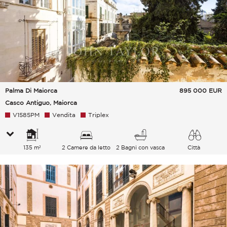
Palma Di Maiorca
895 000
EUR
Casco Antiguo, Maiorca
V1585PM
Vendita
Triplex
135 m²
2 Camere da letto
2 Bagni con vasca
Città