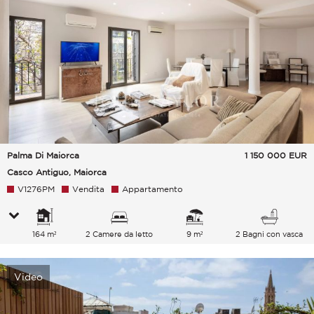
Palma Di Maiorca
1 150 000
EUR
Casco Antiguo, Maiorca
V1276PM
Vendita
Appartamento
164 m²
2 Camere da letto
9 m²
2 Bagni con vasca
Video