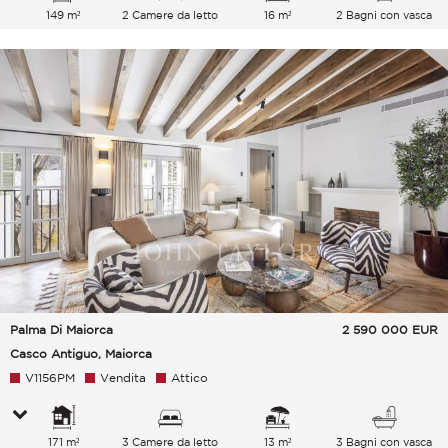
149 m²
2 Camere da letto
16 m²
2 Bagni con vasca
Palma Di Maiorca
2 590 000
EUR
Casco Antiguo, Maiorca
V1156PM
Vendita
Attico
171 m²
3 Camere da letto
13 m²
3 Bagni con vasca