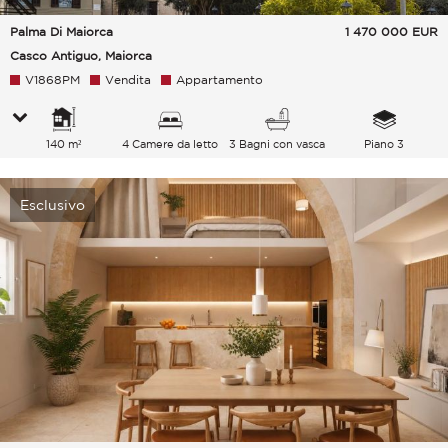
Palma Di Maiorca
1 470 000
EUR
Casco Antiguo, Maiorca
V1868PM
Vendita
Appartamento
140 m²
4 Camere da letto
3 Bagni con vasca
Piano 3
Esclusivo