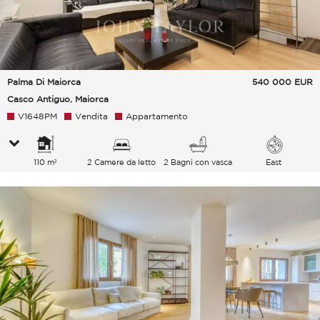
Palma Di Maiorca
540 000
EUR
Casco Antiguo, Maiorca
V1648PM
Vendita
Appartamento
110 m²
2 Camere da letto
2 Bagni con vasca
East