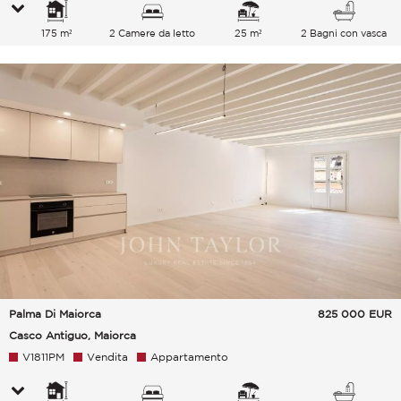
175 m²
2 Camere da letto
25 m²
2 Bagni con vasca
Palma Di Maiorca
825 000
EUR
Casco Antiguo, Maiorca
V1811PM
Vendita
Appartamento