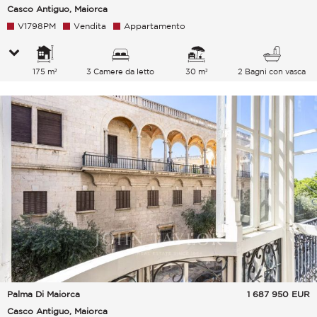
Casco Antiguo, Maiorca
V1798PM
Vendita
Appartamento
175 m²
3 Camere da letto
30 m²
2 Bagni con vasca
Palma Di Maiorca
1 687 950
EUR
Casco Antiguo, Maiorca