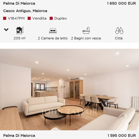
Palma Di Maiorca
1 650 000
EUR
Casco Antiguo, Maiorca
V1847PM
Vendita
Duplex
205 m²
2 Camere da letto
2 Bagni con vasca
Città
Palma Di Maiorca
1 595 000
EUR