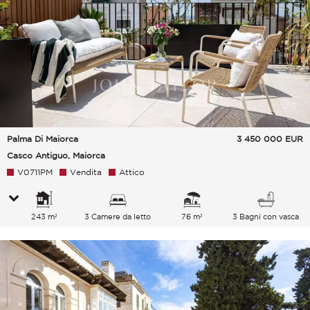
Palma Di Maiorca
3 450 000
EUR
Casco Antiguo, Maiorca
V0711PM
Vendita
Attico
243 m²
3 Camere da letto
76 m²
3 Bagni con vasca