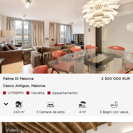
Palma Di Maiorca
2 300 000
EUR
Casco Antiguo, Maiorca
V1799PM
Vendita
Appartamento
243 m²
3 Camere da letto
4 m²
3 Bagni con vasca
Video