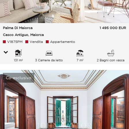
Palma Di Maiorca
1 495 000
EUR
Casco Antiguo, Maiorca
V1875PM
Vendita
Appartamento
131 m²
3 Camere da letto
7 m²
2 Bagni con vasca
Co-esclusivo