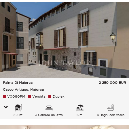
Palma Di Maiorca
2 250 000
EUR
Casco Antiguo, Maiorca
V0080PM
Vendita
Duplex
215 m²
3 Camere da letto
6 m²
4 Bagni con vasca