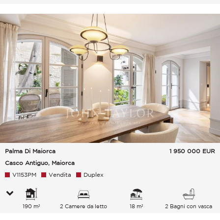
Palma Di Maiorca
1 950 000
EUR
Casco Antiguo, Maiorca
V1153PM
Vendita
Duplex
190 m²
2 Camere da letto
18 m²
2 Bagni con vasca