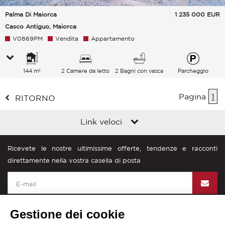
Palma Di Maiorca
1 235 000
EUR
Casco Antiguo, Maiorca
V0869PM
Vendita
Appartamento
144 m²
2 Camere da letto
2 Bagni con vasca
Parcheggio
Pagina
1
RITORNO
Link veloci
Ricevete le nostre ultimissime offerte, tendenze e racconti
direttamente nella vostra casella di posta
Gestione dei cookie