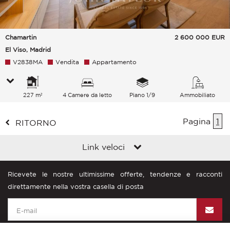
Chamartin
2 600 000
EUR
El Viso, Madrid
V2838MA
Vendita
Appartamento
227 m²
4 Camere da letto
Piano 1/9
Ammobiliato
Pagina
1
RITORNO
Link veloci
Ricevete le nostre ultimissime offerte, tendenze e racconti
direttamente nella vostra casella di posta